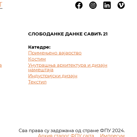
Т
СЛОБОДАНКЕ ДАНКЕ САВИЋ 21
Катедре:
Примењено вајарство
Костим
а
Унутрашња архитектура и дизајн
намештаја
Индустријски дизајн
Текстил
Сва права су задржана од стране ФПУ 2024.
Архив старог ФПУ сајта
Импресум