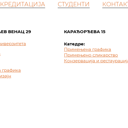
КРЕДИТАЦИЈА
СТУДЕНТИ
КОНТАК
ЕВ ВЕНАЦ 29
КАРАЂОРЂЕВА 15
ниверзитета
Катедре:
Примењена графика
а
Примењено сликарство
Конзервација и рестаурациј
 графика
изајн