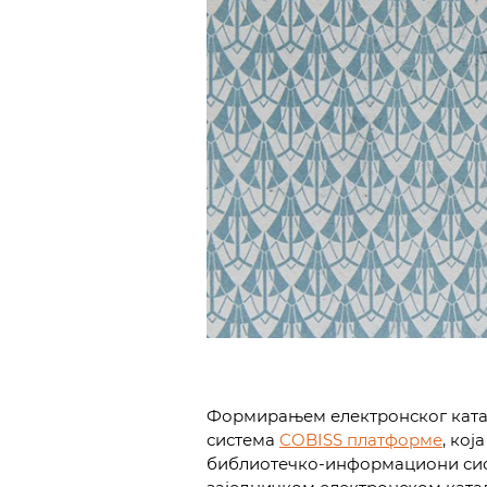
Формирањем електронског катал
система
COBISS платформе
, кој
библиотечко-информациони сист