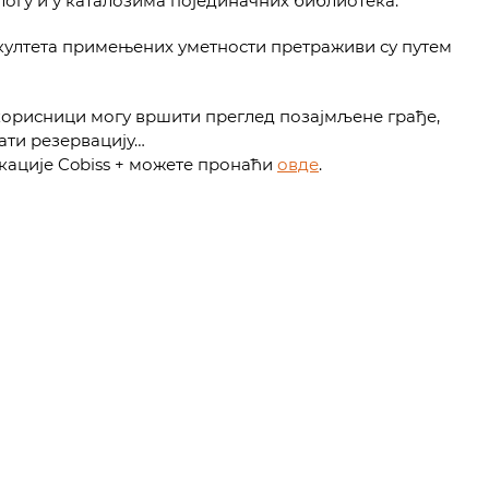
огу и у каталозима појединачних библиотека.
ултета примењених уметности претраживи су путем
корисници могу вршити преглед позајмљене грађе,
ати резервацију…
кације Cobiss + можете пронаћи
овде
.