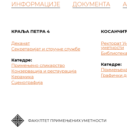
ИНФОРМАЦИЈЕ
ДОКУМЕНТА
А
КРАЉА ПЕТРА 4
КОСАНЧИЋ
Деканат
Ректорат У
уметности
Секретаријат и стручне службе
Библиотек
Катедре:
Катедре:
Примењено сликарство
Примењена
Конзервација и рестаурација
Графички д
Керамика
Сценографија
ФАКУЛТЕТ ПРИМЕЊЕНИХ УМЕТНОСТИ