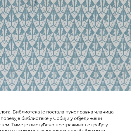
ога, Библиотека је постала пуноправна чланица
а повезује библиотеке у Србији у обједињени
ем. Тиме је омогућено претраживање грађе у