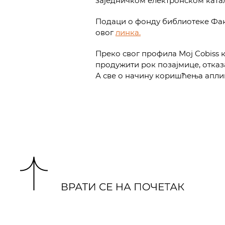
заједничком електронском катал
Подаци о фонду библиотеке Фак
овог
линка.
Преко свог профила Мој Cobiss 
продужити рок позајмице, отказ
А све о начину коришћења апли