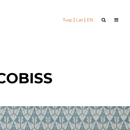
Ћир
|
Lat
|
EN
COBISS