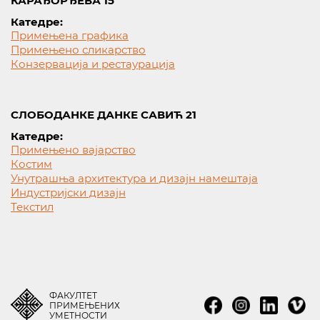
КАРАЂОРЂЕВА 15
Катедре:
Примењена графика
Примењено сликарство
Конзервација и рестаурација
СЛОБОДАНКЕ ДАНКЕ САВИЋ 21
Катедре:
Примењено вајарство
Костим
Унутрашња архитектура и дизајн намештаја
Индустријски дизајн
Текстил
ФАКУЛТЕТ
ПРИМЕЊЕНИХ
УМЕТНОСТИ