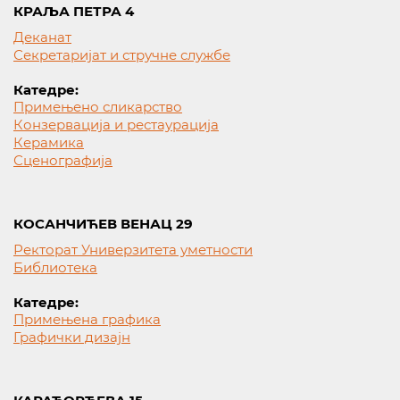
КРАЉА ПЕТРА 4
Деканат
Секретаријат и стручне службе
Катедре:
Примењено сликарство
Конзервација и рестаурација
Керамика
Сценографија
КОСАНЧИЋЕВ ВЕНАЦ 29
Ректорат Универзитета уметности
Библиотека
Катедре:
Примењена графика
Графички дизајн