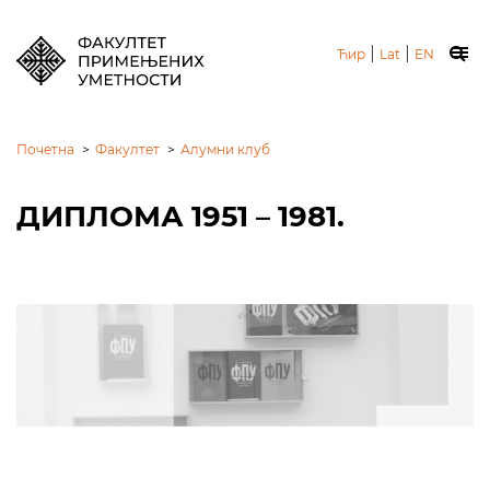
|
|
Ћир
Lat
EN
Почетна
>
Факултет
>
Алумни клуб
ДИПЛОМА 1951 – 1981.