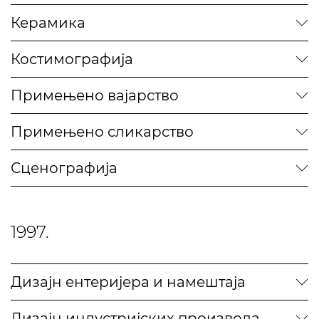
Керамика
Костимографија
Примењено вајарство
Примењено сликарство
Сценографија
1997.
Дизајн ентеријера и намештаја
Дизајн индустријских производа