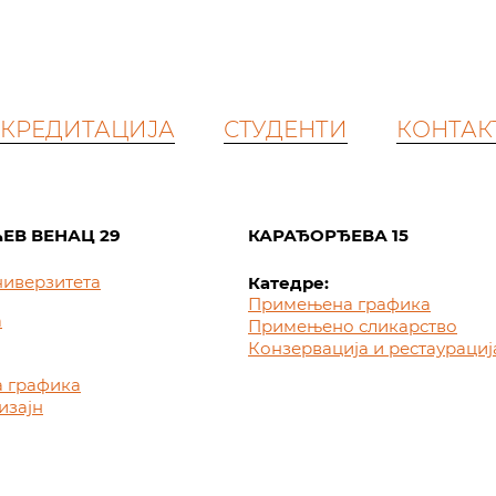
КРЕДИТАЦИЈА
СТУДЕНТИ
КОНТАК
ЕВ ВЕНАЦ 29
КАРАЂОРЂЕВА 15
ниверзитета
Катедре:
Примењена графика
а
Примењено сликарство
Конзервација и рестаурациј
 графика
изајн