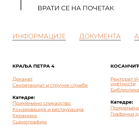
ИНФОРМАЦИЈЕ
ДОКУМЕНТА
А
КРАЉА ПЕТРА 4
КОСАНЧИЋ
Деканат
Ректорат У
уметности
Секретаријат и стручне службе
Библиотек
Катедре:
Катедре:
Примењено сликарство
Примењена
Конзервација и рестаурација
Графички д
Керамика
Сценографија