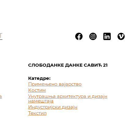
Т
СЛОБОДАНКЕ ДАНКЕ САВИЋ 21
Катедре:
Примењено вајарство
Костим
а
Унутрашња архитектура и дизајн
намештаја
Индустријски дизајн
Текстил