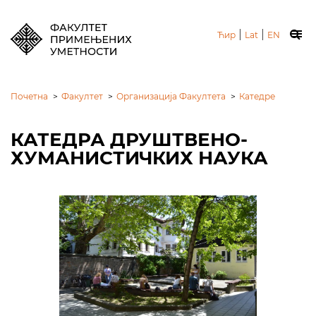
|
|
Ћир
Lat
EN
Почетна
>
Факултет
>
Организација Факултета
>
Катедре
КАТЕДРА ДРУШТВЕНО-
ХУМАНИСТИЧКИХ НАУКА