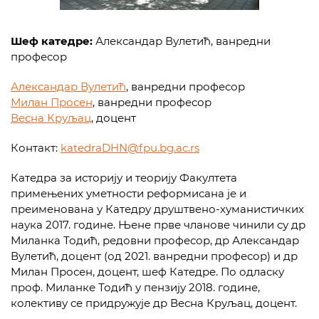
Шеф катедре:
Александар Вулетић, ванредни
професор
Александар Вулетић
, ванредни професор
Милан Просен
, ванредни професор
Весна Круљац
, доцент
Контакт:
katedraDHN@fpu.bg.ac.rs
Катедра за историју и теорију Факултета
примењених уметности реформисана је и
преименована у Катедру друштвено-хуманистичких
наука 2017. године. Њене прве чланове чинили су др
Миланка Тодић, редовни професор, др Александар
Вулетић, доцент (од 2021. ванредни професор) и др
Милан Просен, доцент, шеф Катедре. По одласку
проф. Миланке Тодић у пензију 2018. године,
колективу се придружује др Весна Круљац, доцент.