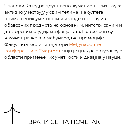
Чланови Катедре друштвено-хуманистичких наука
активно учествују у свим телима Факултета
примењених уметности и изводе наставу из
обавезних предмета на основним, интегрисаним и
докторским студијама факултета. Покретачи су
научног развоја и међународне промоције
Факултета као иницијатори
Међународне
конференције СмартАрт
, чији је циљ да актуелизује
области примењених уметности и дизајна у науци.