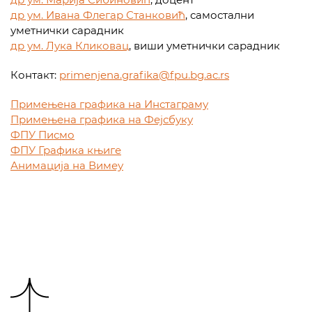
др ум. Ивана Флегар Станковић
, самостални
уметнички сарадник
др ум. Лука Кликовац
, виши уметнички сарадник
Контакт:
primenjena.grafika@fpu.bg.ac.rs
Примењена графика на Инстаграму
Примењена графика на Фејсбуку
ФПУ Писмо
ФПУ Графика књиге
Анимација на Вимеу