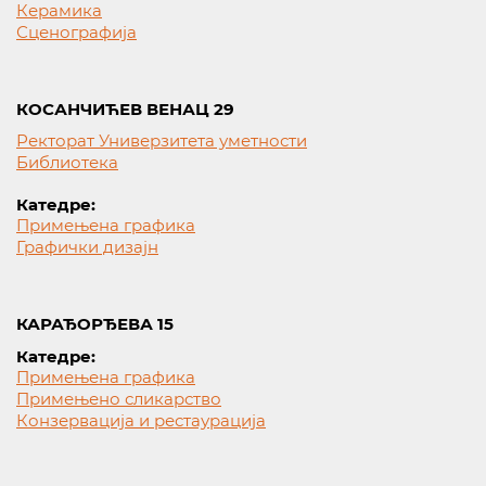
Керамика
Сценографија
КОСАНЧИЋЕВ ВЕНАЦ 29
Ректорат Универзитета уметности
Библиотека
Катедре:
Примењена графика
Графички дизајн
КАРАЂОРЂЕВА 15
Катедре:
Примењена графика
Примењено сликарство
Конзервација и рестаурација