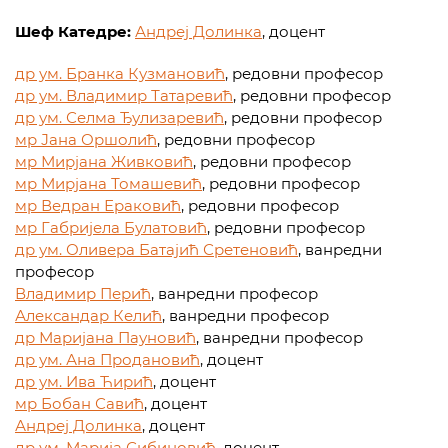
Шеф Катедре:
Андреј Долинка
, доцент
др ум. Бранка Кузмановић
, редовни професор
др ум. Владимир Татаревић
, редовни професор
др ум. Селма Ђулизаревић
, редовни професор
мр Јана Оршолић
, редовни професор
мр Мирјана Живковић
, редовни професор
мр Мирјана Томашевић
, редовни професор
мр Ведран Ераковић
, редовни професор
мр Габријела Булатовић
, редовни професор
др ум. Оливера Батајић Сретеновић
, ванредни
професор
Владимир Перић
, ванредни професор
Александар Келић
, ванредни професор
др Маријана Пауновић
, ванредни професор
др ум. Ана Продановић
, доцент
др ум. Ива Ћирић
, доцент
мр Бобан Савић
, доцент
Андреј Долинка
, доцент
др ум. Марија Сибиновић
, доцент