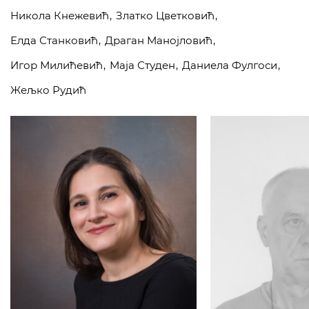
Никола Кнежевић
Златко Цветковић
Елда Станковић
Драган Манојловић
Игор Милићевић
Маја Студен
Даниела Фулгоси
Жељко Рудић