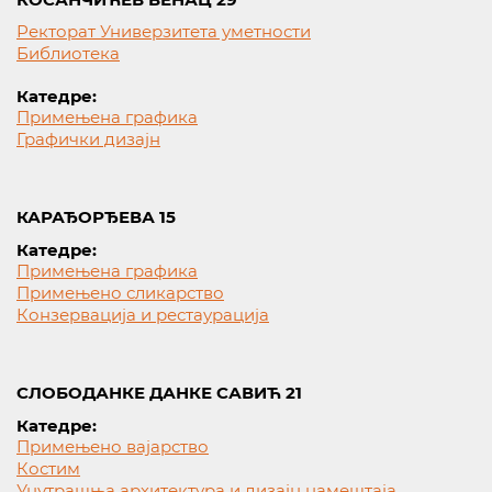
Ректорат Универзитета уметности
Библиотека
Катедре:
Примењена графика
Графички дизајн
КАРАЂОРЂЕВА 15
Катедре:
Примењена графика
Примењено сликарство
Конзервација и рестаурација
СЛОБОДАНКЕ ДАНКЕ САВИЋ 21
Катедре:
Примењено вајарство
Костим
Унутрашња архитектура и дизајн намештаја