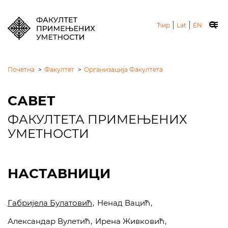
|
|
Ћир
Lat
EN
Почетна
>
Факултет
>
Организација Факултета
САВЕТ
ФАКУЛТЕТА ПРИМЕЊЕНИХ
УМЕТНОСТИ
НАСТАВНИЦИ
Габријела Булатовић
Ненад Вацић
Александар Вулетић
Ирена Живковић