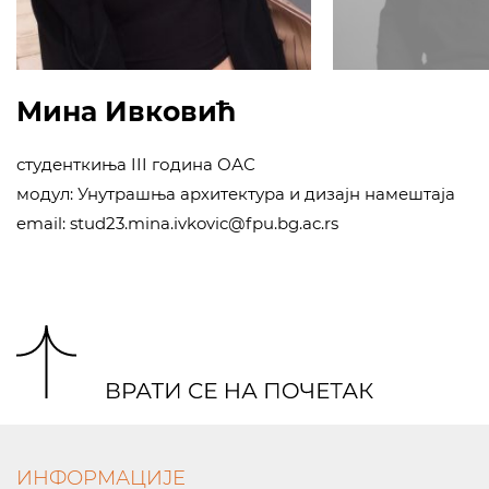
Мина Ивковић
студенткиња III година ОАС
модул: Унутрашња архитектура и дизајн намештаја
email: stud23.mina.ivkovic@fpu.bg.ac.rs
ИНФОРМАЦИЈЕ