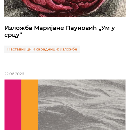
Изложба Маријане Пауновић „Ум у
срцу”
Наставници и сарадници: изложбе
22.06.2026.