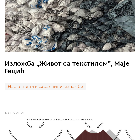
Изложба „Живот са текстилом”, Мајe
Гецић
Наставници и сарадници: изложбе
18.03.2026.