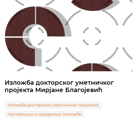
Изложба докторског уметничког
пројекта Мирјане Благојевић
Изложбе докторских уметничких пројеката
Наставници и сарадници: изложбе