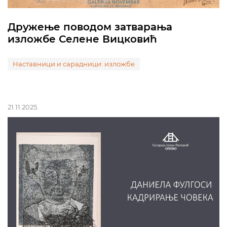
Дружење поводом затварања
изложбе Селене Вицковић
Наставници и сарадници: изложбе
21.11.2025.