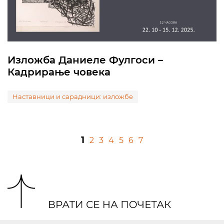
Изложба Даниеле Фулгоси –
Кадрирање човека
Наставници и сарадници: изложбе
1
2
3
4
5
6
7