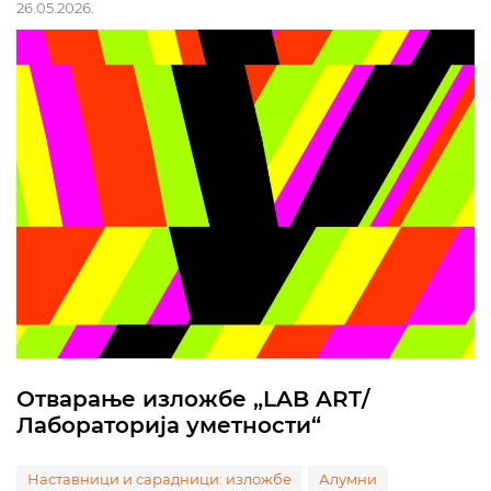
26.05.2026.
Отварање изложбе „LAB ART/
Лабораторија уметности“
Наставници и сарадници: изложбе
Алумни