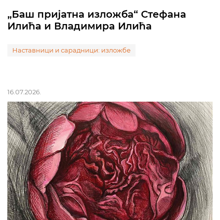
„Баш пријатна изложба“ Стефана
Илића и Владимира Илића
Наставници и сарадници: изложбе
16.07.2026.