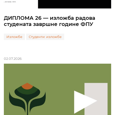
ДИПЛОМА 26 — изложба радова
студената завршне године ФПУ
Изложбе
Студенти: изложбе
02.07.2026.