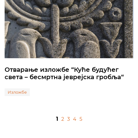
Отварање изложбе “Куће будућег
света – бесмртна јеврејска гробља“
Изложбе
1
2
3
4
5