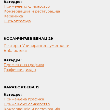
Катедре:
Примењено сликарство
Конзервација и рестаурација
Керамика
Сценографија
КОСАНЧИЋЕВ ВЕНАЦ 29
Ректорат Универзитета уметности
Библиотека
Катедре:
Примењена графика
Графички дизајн
КАРАЂОРЂЕВА 15
Катедре:
Примењена графика
Примењено сликарство
Конзервација и рестаурација