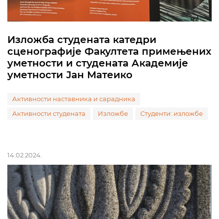
Изложба студената катедри
сценографије Факултета примењених
уметности и студената Академије
уметности Јан Матеико
Активности наставника и сарадника
Активности студената
Изложбе
Студенти: изложбе
14.02.2024.