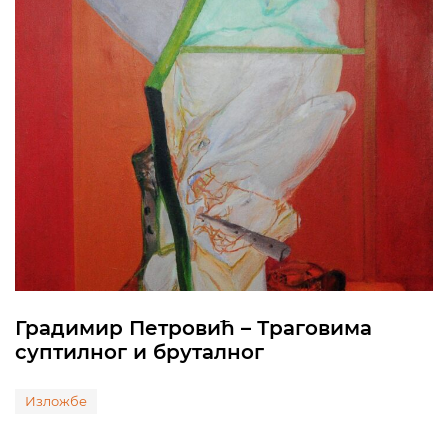
Градимир Петровић – Траговима
суптилног и бруталног
Изложбе