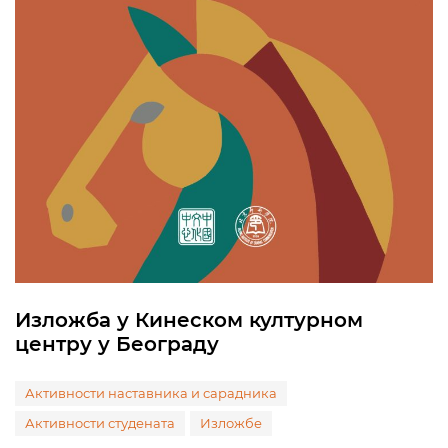
Изложба у Кинеском културном
центру у Београду
Активности наставника и сарадника
Активности студената
Изложбе