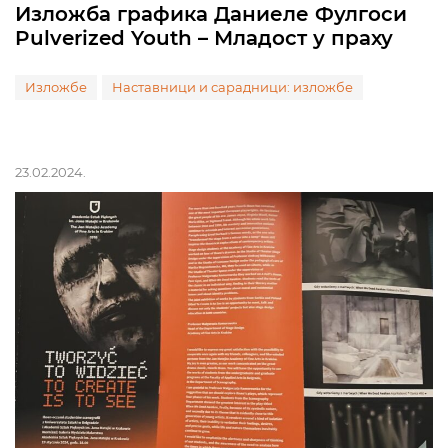
Изложба графика Даниеле Фулгоси
Pulverized Youth – Младост у праху
Изложбе
Наставници и сарадници: изложбе
23.02.2024.