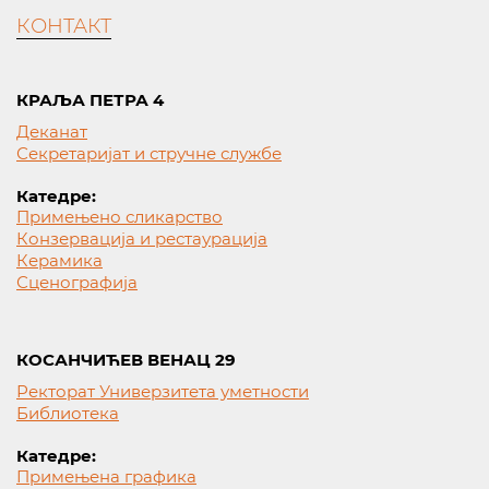
КОНТАКТ
КРАЉА ПЕТРА 4
Деканат
Секретаријат и стручне службе
Катедре:
Примењено сликарство
Конзервација и рестаурација
Керамика
Сценографија
КОСАНЧИЋЕВ ВЕНАЦ 29
Ректорат Универзитета уметности
Библиотека
Катедре:
Примењена графика