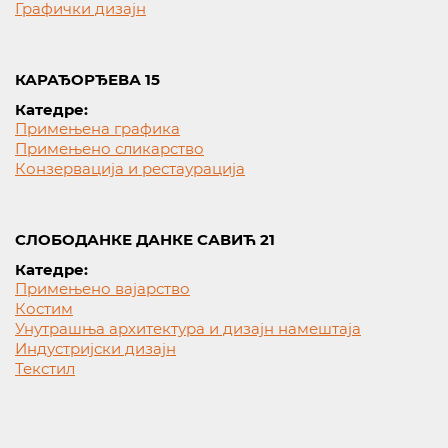
Графички дизајн
КАРАЂОРЂЕВА 15
Катедре:
Примењена графика
Примењено сликарство
Конзервација и рестаурација
СЛОБОДАНКЕ ДАНКЕ САВИЋ 21
Катедре:
Примењено вајарство
Костим
Унутрашња архитектура и дизајн намештаја
Индустријски дизајн
Текстил