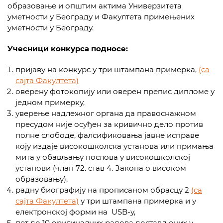
образовање и општим актима Универзитета
уметности у Београду и Факултета примењених
уметности у Београду.
Учесници конкурса подносе:
пријаву на конкурс у три штампана примерка,
(са
сајта Факултета)
оверену фотокопију или оверен препис дипломе у
једном примерку,
уверење надлежног органа да правоснажном
пресудом није осуђен за кривично дело против
полне слободе, фалсификовања јавне исправе
коју издаје високошколска установа или примања
мита у обављању послова у високошколској
установи (члан 72. став 4. Закона о високом
образовању),
радну биографију на прописаном обрасцу 2
(са
сајта Факултета)
у три штампана примерка и у
електронској форми на USB-у,
пет до 10 оригиналних радова достављених у