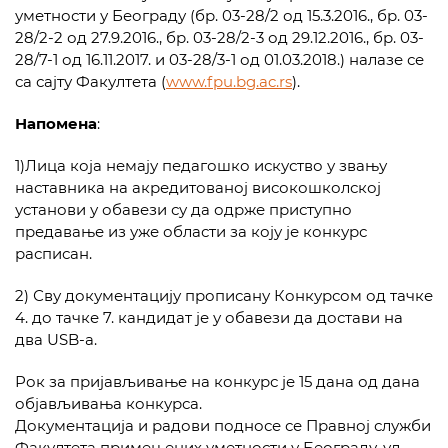
уметности у Београду (бр. 03-28/2 од 15.3.2016., бр. 03-
28/2-2 од 27.9.2016., бр. 03-28/2-3 од 29.12.2016., бр. 03-
28/7-1 од 16.11.2017. и 03-28/3-1 од 01.03.2018.) налазе се
са сајту Факултета (
www.fpu.bg.ac.rs
).
Напомена
:
1)Лица која немају педагошко искуство у звању
наставника на акредитованој високошколској
установи у обавези су да одрже приступно
предавање из уже области за коју је конкурс
расписан.
2) Сву документацију прописану Конкурсом од тачке
4. до тачке 7. кандидат је у обавези да достави на
два USB-a.
Рок за пријављивање на конкурс је 15 дана од дана
објављивања конкурса.
Документација и радови подносе се Правној служби
Факултета примењених уметности у Београду, ул.