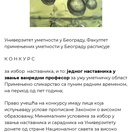
Универзитет уметности у Београду, Факултет
примењених уметности у Београду расписује
К О Н К У Р С
за избор наставника, и то:
једног наставника у
звање
ванредни професор
за ужу уметничку област
Примењено сликарство са пуним радним временом,
на период од пет година;
Право учешћа на конкурсу имају лица која
испуњавају услове прописане Законом о високом
образовању, Минималним условима за избор у
звања наставника и сарадника на Универзитету
донете од стране Националног савета за високо