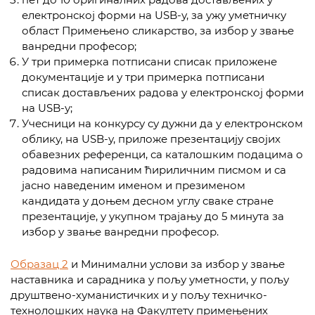
електронској форми на USB-у, за ужу уметничку
област Примењено сликарство, за избор у звање
ванредни професор;
У три примерка потписани списак приложене
документације и у три примерка потписани
списак достављених радова у електронској форми
на USB-у;
Учесници на конкурсу су дужни да у електронском
облику, на USB-у, приложе презентацију својих
обавезних референци, са каталошким подацима о
радовима написаним ћириличним писмом и са
јасно наведеним именом и презименом
кандидата у доњем десном углу сваке стране
презентације, у укупном трајању до 5 минута за
избор у звање ванредни професор.
Образац 2
и Минимални услови за избор у звање
наставника и сарадника у пољу уметности, у пољу
друштвено-хуманистичких и у пољу техничко-
технолошких наука на Факултету примењених