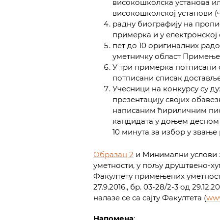
високошколска установа и
високошколској установи (ч
радну биографију на проп
примерка и у електронској
пет до 10 оригиналних радо
уметничку област Примењен
У три примерка потписани 
потписани списак доставље
Учесници на конкурсу су ду
презентацију својих обаве
написаним ћириличним пис
кандидата у доњем десном у
10 минута за избор у звање
Образац 2
и Минимални услови з
уметности, у пољу друштвено-ху
Факултету примењених уметности у
27.9.2016., бр. 03-28/2-3 од 29.12.201
налазе се са сајту Факултета (
www
Напомена
: