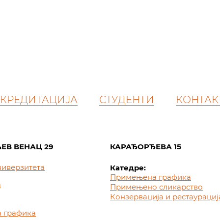
КРЕДИТАЦИЈА
СТУДЕНТИ
КОНТАК
ЕВ ВЕНАЦ 29
КАРАЂОРЂЕВА 15
ниверзитета
Катедре:
Примењена графика
а
Примењено сликарство
Конзервација и рестаурациј
 графика