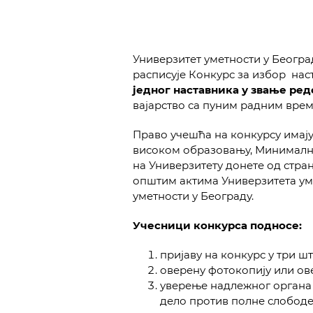
Универзитет уметности у Београ
расписује Конкурс за избор наст
једног наставника у звање
ред
вајарство са пуним радним вре
Право учешћа на конкурсу имају
високом образовању, Минимални
на Универзитету донете од стра
општим актима Универзитета ум
уметности у Београду.
Учесници конкурса подносе:
пријаву на конкурс у три 
оверену фотокопију или ов
уверење надлежног органа
дело против полне слободе