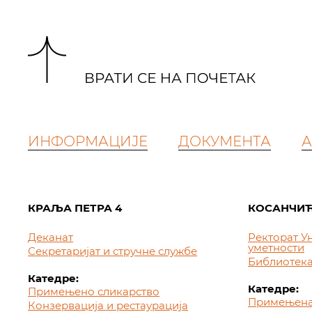
ИНФОРМАЦИЈЕ
ДОКУМЕНТА
А
КРАЉА ПЕТРА 4
КОСАНЧИЋ
Деканат
Ректорат У
уметности
Секретаријат и стручне службе
Библиотек
Катедре:
Катедре:
Примењено сликарство
Примењена
Конзервација и рестаурација