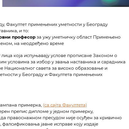
ду, Факултет примењених уметности у Београду
авника, и то:
овни професор
за ужу уметничку област Примењено
меном, на неодређено време
 лица која испуњавају услове прописане Законом о
м условима за избор у звања наставника и сарадника
не Националног савета за високо образовање и
етности у Београду и Факултета примењених
штампана примерка,
(са сајта Факултета)
ерен препис дипломе у једном примерку,
 да правоснажном пресудом није осуђен за кривично
, фалсификовања јавне исправе коју издаје