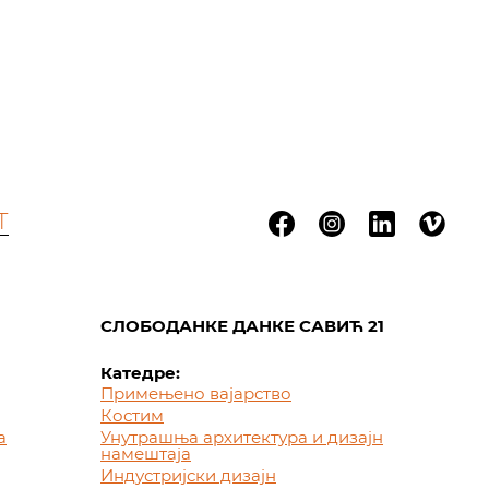
Т
СЛОБОДАНКЕ ДАНКЕ САВИЋ 21
Катедре:
Примењено вајарство
Костим
а
Унутрашња архитектура и дизајн
намештаја
Индустријски дизајн