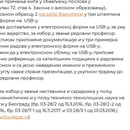
ли примања мита у обављању послова у
лан 72. став 4. Закона о високом образовању),
исаном обрасцу 2
(са сајта Факултета)
у три штампана
 форми на USB-у,
ва достављених у електронској форми на USB-у, за ужу
о вајарство, за избор у звање редовни професор.
списак приложене документације и у три примерка
них радова у електронској форми на USB-у;
жни да у електронском облику, на USB-у, приложе
зних референци, са каталошким подацима о радовима
мом и са јасно наведеним именом и презименом
глу сваке стране презентације, у укупном трајању до
 редовни професор.
а избор у звање наставника и сарадника у пољу
манистичких и у пољу техничко-технолошких наука на
 Београду (бр. 03-28/2 од 15.3.2016., бр. 03-28/2-2 од
6., бр. 03-28/7-1 од 16.11.2017. и 03-28/3-1 од 01.03.2018.)
.fpu.bg.ac.rs
).