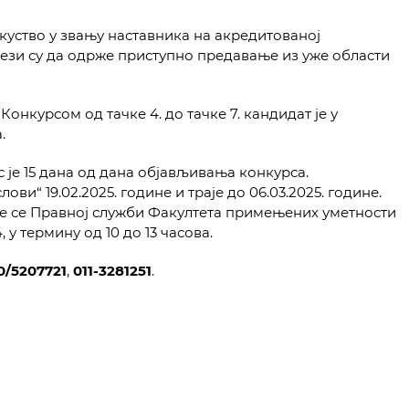
скуство у звању наставника на акредитованој
ези су да одрже приступно предавање из уже области
онкурсом од тачке 4. до тачке 7. кандидат је у
.
 је 15 дана од дана објављивања конкурса.
ови“ 19.02.2025. године и траје до 06.03.2025. године.
е се Правној служби Факултета примењених уметности
, у термину од 10 до 13 часова.
0/5207721
,
011-3281251
.