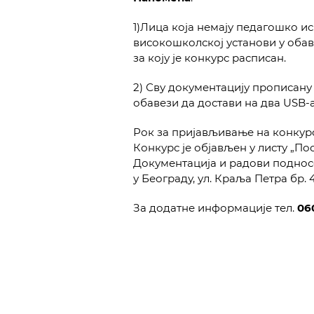
1)Лица која немају педагошко и
високошколској установи у обав
за коју је конкурс расписан.
2) Сву документацију прописану К
обавези да достави на два USB-a
Рок за пријављивање на конкурс
Конкурс је објављен у листу „Посл
Документација и радови поднос
у Београду, ул. Краља Петра бр. 4
За додатне информације тел.
06