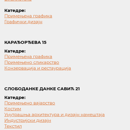
Катедре:
Примењена графика
Графички дизајн
КАРАЂОРЂЕВА 15
Катедре:
Примењена графика
Примењено сликарство
Конзервација и рестаурација
СЛОБОДАНКЕ ДАНКЕ САВИЋ 21
Катедре:
Примењено вајарство
Костим
Унутрашња архитектура и дизајн намештаја
Индустријски дизајн
Текстил