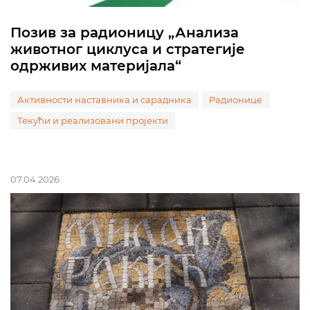
Позив за радионицу „Анализа
животног циклуса и стратегије
одрживих материјала“
Активности наставника и сарадника
Радионице
Текући и реализовани пројекти
07.04.2026.