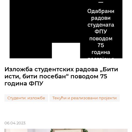
Изложба студентских радова „Бити
исти, бити посебан“ поводом 75
година ФПУ
Студенти: изложбе
Текући и реализовани пројекти
06.04.2023.