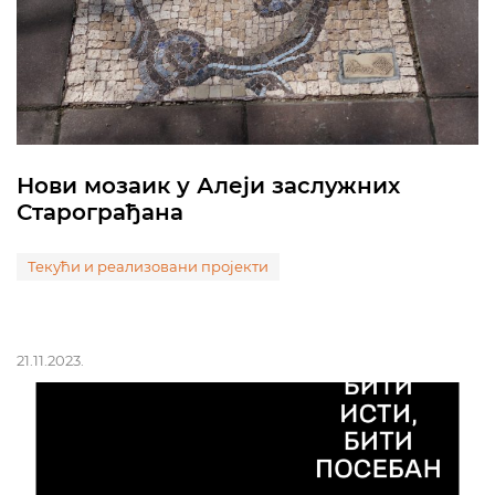
Нови мозаик у Алеји заслужних
Старограђана
Текући и реализовани пројекти
21.11.2023.