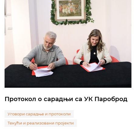
Протокол о сарадњи са УК Пароброд
Уговори сарадње и протоколи
Текући и реализовани пројекти