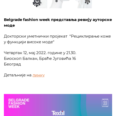
Belgrade fashion week представља ревију ауторске
моде
Докторски уметнички пројекат “Рециклирање коже
у функцији високе моде“
Четвртак 12, мај 2022. године у 21.30.
Биоскоп Балкан, Браће Југовића 16
Београд
Детаљније на
линку