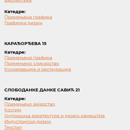
Библиотека
Катедре:
Примењена графика
Графички дизајн
КАРАЂОРЂЕВА 15
Катедре:
Примењена графика
Примењено сликарство
Конзервација и рестаурација
СЛОБОДАНКЕ ДАНКЕ САВИЋ 21
Катедре:
Примењено вајарство
Костим
Унутрашња архитектура и дизајн намештаја
Индустријски дизајн
Текстил