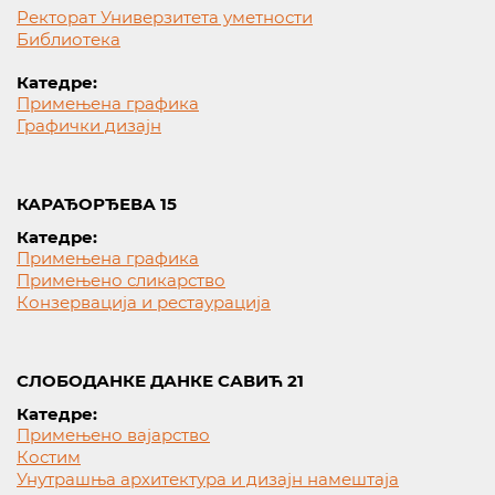
Ректорат Универзитета уметности
Библиотека
Катедре:
Примењена графика
Графички дизајн
КАРАЂОРЂЕВА 15
Катедре:
Примењена графика
Примењено сликарство
Конзервација и рестаурација
СЛОБОДАНКЕ ДАНКЕ САВИЋ 21
Катедре:
Примењено вајарство
Костим
Унутрашња архитектура и дизајн намештаја