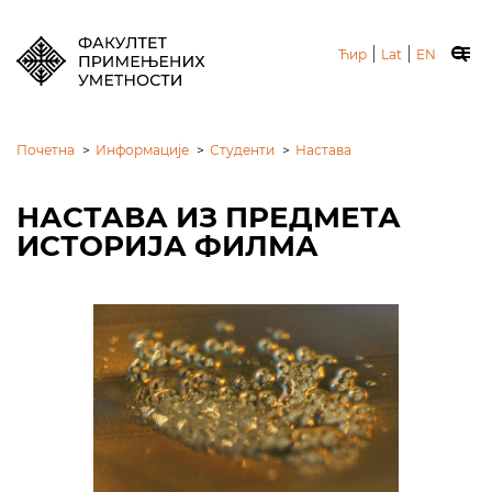
|
|
Ћир
Lat
EN
Почетна
>
Информације
>
Студенти
>
Настава
НАСТАВА ИЗ ПРЕДМЕТА
ИСТОРИЈА ФИЛМА