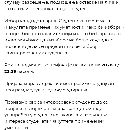
случају разрешења, подношења оставке на лични
захтев или престанка статуса студента.
Избор кандидата врши Студентски парламент
Факултета примењених уметности. Како би изборни
процес био што квалитетнији и како би Парламент
имао могућност да изабере најбоље кандидате,
пожељно је да се пријави што већи број
заинтересованих студената.
Рок за подношење пријава је петак,
26.06.2026.
до
23.59
часова.
Пријава мора садржати име, презиме, студијски
програм, модул и годину студирања.
Позивамо све заинтересоване студенте да се
пријаве и својим ангажовањем допринесу
унапређењу студентског живота и заступању
интереса студената Факултета примењених
уметности.