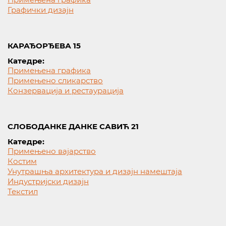
Графички дизајн
КАРАЂОРЂЕВА 15
Катедре:
Примењена графика
Примењено сликарство
Конзервација и рестаурација
СЛОБОДАНКЕ ДАНКЕ САВИЋ 21
Катедре:
Примењено вајарство
Костим
Унутрашња архитектура и дизајн намештаја
Индустријски дизајн
Текстил