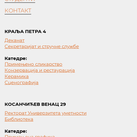
КОНТАКТ
КРАЉА ПЕТРА 4
Деканат
Секретаријат и стручне службе
Катедре:
Примењено сликарство
Конзервација и рестаурација
Керамика
Сценографија
КОСАНЧИЋЕВ ВЕНАЦ 29
Ректорат Универзитета уметности
Библиотека
Катедре:
Примењена графика