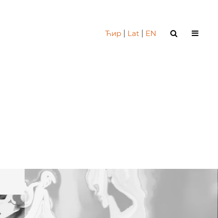
Ћир
|
Lat
|
EN