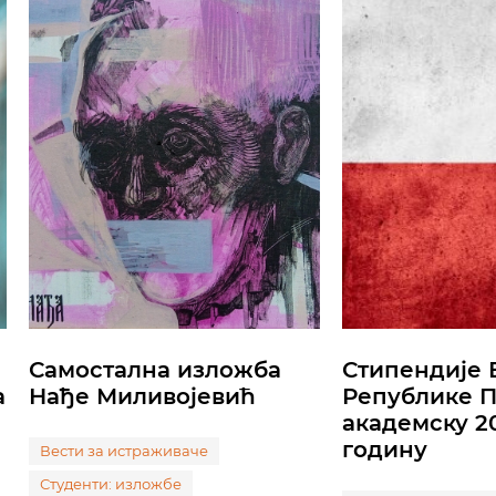
Самостална изложба
Стипендије 
а
Нађе Миливојевић
Републике П
академску 20
годину
Вести за истраживаче
Студенти: изложбе