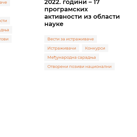
2022. години – 17
ваче
програмских
активности из области
сти
науке
адња
тови
Вести за истраживаче
Истраживачи
Конкурси
Међународна сарадња
Отворени позиви национални