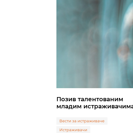
Позив талентованим
младим истраживачим
Вести за истраживаче
Истраживачи