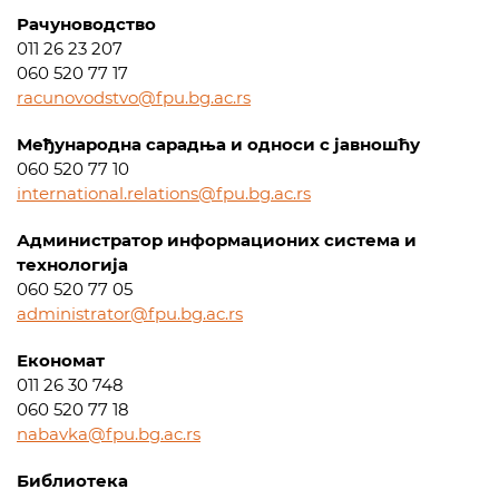
Рачуноводство
011 26 23 207
060 520 77 17
racunovodstvo@fpu.bg.ac.rs
Међународна сарадња и односи с јавношћу
060 520 77 10
international.relations@fpu.bg.ac.rs
Администратор информационих система и
технологија
060 520 77 05
administrator@fpu.bg.ac.rs
Економат
011 26 30 748
060 520 77 18
nabavka@fpu.bg.ac.rs
Библиотека