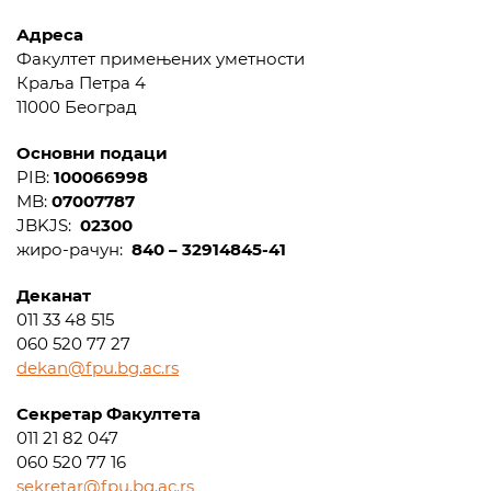
Адреса
Факултет примењених уметности
Краља Петра 4
11000 Београд
Основни подаци
PIB:
100066998
MB:
07007787
JBKJS:
02300
жиро-рачун:
840 – 32914845-41
Деканат
011 33 48 515
060 520 77 27
dekan@fpu.bg.ac.rs
Секретар Факултета
011 21 82 047
060 520 77 16
sekretar@fpu.bg.ac.rs