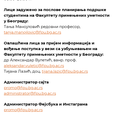
Лице задужено за послове планирања подршке
студентима на Факултету примењених уметности
у Београду:
Тања Манојловић редовни професор,
tanja.manojlovic@fpu.bg.ac.rs
Овлашћена лица за пријем информација и
вођење поступка у вези са узбуњивањем на
Факултету примењених уметности у Београду:
др Александар Вулетић, ванр. проф.
aleksandar.vuletic@fpu.bg.ac.rs
Тијана Лазић, доц.
tijana.lazic@fpu.bg.ac.rs
Администратор сајта
promo@fpu.bg.ac.rs
administrator@fpu.bg.ac.rs
Администратор Фејсбука и Инстаграма
promo@fpu.bg.ac.rs