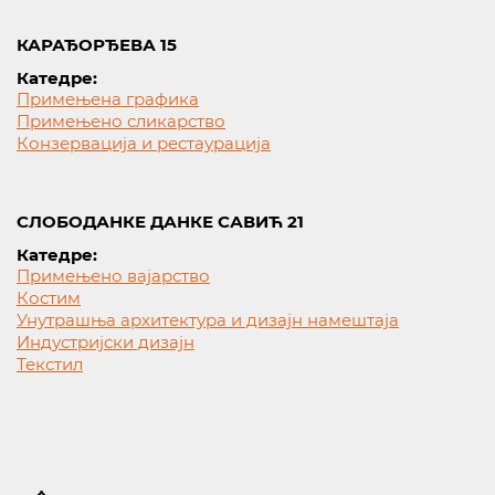
КАРАЂОРЂЕВА 15
Катедре:
Примењена графика
Примењено сликарство
Конзервација и рестаурација
СЛОБОДАНКЕ ДАНКЕ САВИЋ 21
Катедре:
Примењено вајарство
Костим
Унутрашња архитектура и дизајн намештаја
Индустријски дизајн
Текстил