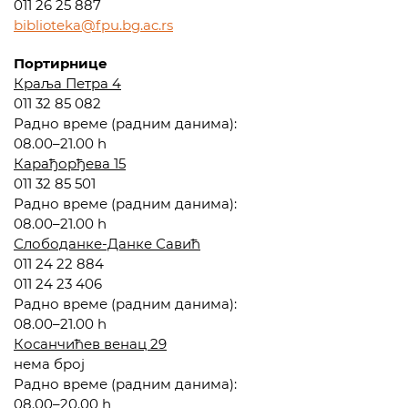
011 26 25 887
biblioteka@fpu.bg.ac.rs
Портирнице
Краља Петра 4
011 32 85 082
Радно време (радним данима):
08.00–21.00 h
Карађорђева 15
011 32 85 501
Радно време (радним данима):
08.00–21.00 h
Слободанке-Данке Савић
011 24 22 884
011 24 23 406
Радно време (радним данима):
08.00–21.00 h
Косанчићев венац 29
нема број
Радно време (радним данима):
08.00–20.00 h