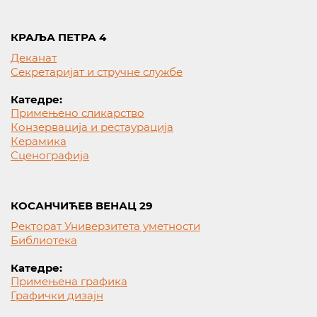
КРАЉА ПЕТРА 4
Деканат
Секретаријат и стручне службе
Катедре:
Примењено сликарство
Конзервација и рестаурација
Керамика
Сценографија
КОСАНЧИЋЕВ ВЕНАЦ 29
Ректорат Универзитета уметности
Библиотека
Катедре:
Примењена графика
Графички дизајн