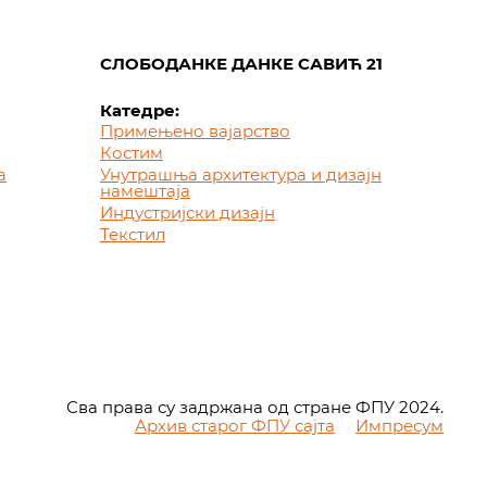
СЛОБОДАНКЕ ДАНКЕ САВИЋ 21
Катедре:
Примењено вајарство
Костим
а
Унутрашња архитектура и дизајн
намештаја
Индустријски дизајн
Текстил
Сва права су задржана од стране ФПУ 2024.
Архив старог ФПУ сајта
Импресум