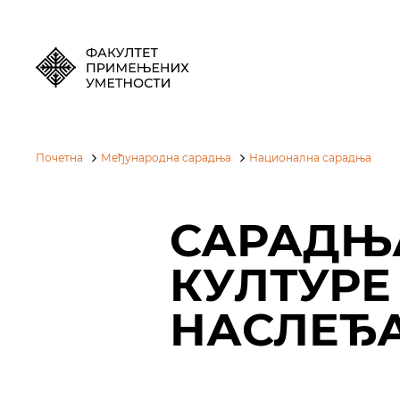
Почетна
Међународна сарадња
Национална сарадња
САРАДЊ
КУЛТУРЕ
НАСЛЕЂ