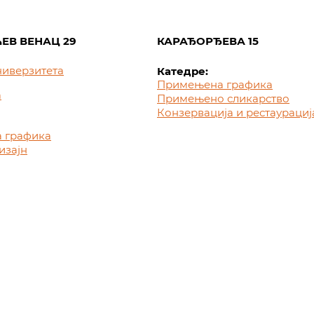
ЕВ ВЕНАЦ 29
КАРАЂОРЂЕВА 15
ниверзитета
Катедре:
Примењена графика
а
Примењено сликарство
Конзервација и рестаурациј
 графика
изајн