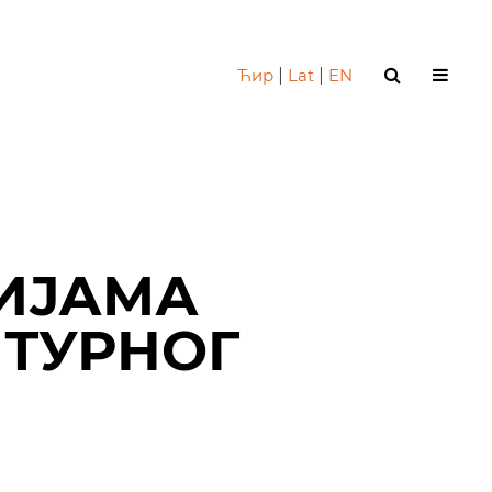
Ћир
|
Lat
|
EN
ИЈАМА
ЛТУРНОГ