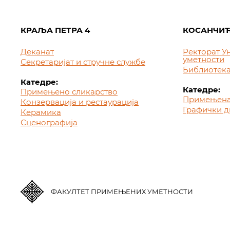
КРАЉА ПЕТРА 4
КОСАНЧИЋ
Деканат
Ректорат У
уметности
Секретаријат и стручне службе
Библиотек
Катедре:
Катедре:
Примењено сликарство
Примењена
Конзервација и рестаурација
Графички д
Керамика
Сценографија
ФАКУЛТЕТ ПРИМЕЊЕНИХ УМЕТНОСТИ