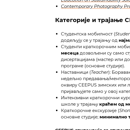
Contemporary Photography Pra
Категорије и трајање 
Студентска мобилност (
Stude
додељују се у трајању од
најм
Студенти краткорочним мобил
месеца
дозвољени су само ст
дисертацијама (мастер или до
програме (основне студије).
Наставници (
Teacher
): Борава
недељно предавања/менторског
оквиру CEEPUS зимских или 
пријављујете само у овој кате
Интензивни краткорочни курс
школе у трајању
краћем од м
Краткорочне екскурзије (
Shor
основне студије;
минимално т