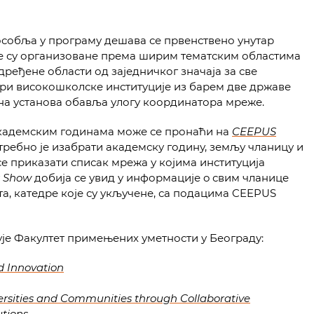
особља у програму дешава се првенствено унутар
е су организоване према ширим тематским областима
дређене области од заједничког значаја за све
три високошколске институције из барем две државе
на установа обавља улогу координатора мреже.
кадемским годинама може се пронаћи на
CEEPUS
ребно је изабрати академску годину, земљу чланицу и
се приказати списак мрежа у којима институција
у
Show
добија се увид у информације o свим чланице
а, катедре које су укључене, са подацима CEEPUS
ује Факултет примењених уметности у Београду:
d Innovation
rsities and Communities through Collaborative
utions