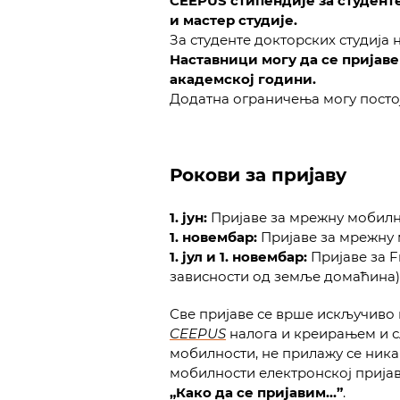
CEEPUS стипендије за студенте
и мастер студије.
За студенте докторских студија 
Наставници могу да се пријаве
академској години.
Додатна ограничења могу посто
Рокови за пријаву
1. јун:
Пријаве за мрежну мобилн
1. новембар:
Пријаве за мрежну 
1. јул и 1. новембар:
Пријаве за F
зависности од земље домаћина)
Све пријаве се врше искључиво
CEEPUS
налога и креирањем и с
мобилности, не прилажу се ника
мобилности електронској пријав
„Како да се пријавим…”
.