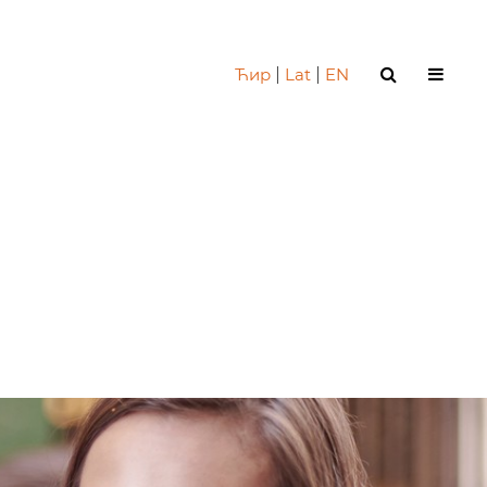
Ћир
|
Lat
|
EN