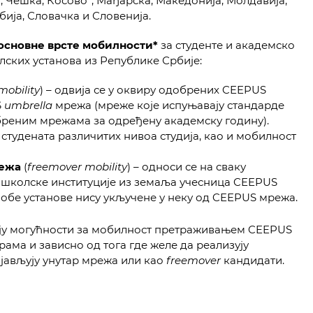
, Чешка, Косово*, Мађарска, Македонија, Молдавија,
бија, Словачка и Словенија.
основне врсте мобилности*
за студенте и академско
ских установа из Републике Србије:
mobility
) – одвија се у оквиру одобрених CEEPUS
S
umbrella
мрежа (мреже које испуњавају стандарде
обреним мрежама за одређену академску годину).
тудената различитих нивоа студија, као и мобилност
режа
(
freemover mobility
) – односи се на сваку
ошколске институције из земаља учесница CEEPUS
 обе установе нису укључене у неку од CEEPUS мрежа.
ју могућности за мобилност претраживањем CEEPUS
ама и зависно од тога где желе да реализују
ијављују унутар мрежа или као
freemover
кандидати.