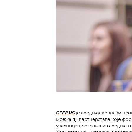
CEEPUS
je средњоевропски прог
мрежа, тј. партнерстава које ф
учесница програма из средње и ј