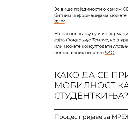
За више појединости о самом CE
битним информацијама можете 
ФПУ
.
На располагању су и информаци
сајта
Фондације Темпус
, која в
или можете консултовати
главн
постављаних питања (
FAQ
).
КАКО ДА СЕ ПР
МОБИЛНОСТ КА
СТУДЕНТКИЊА
Процес пријаве за МРЕ