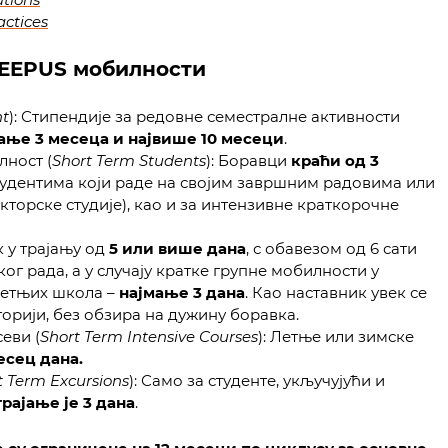
ctices
CEEPUS мобилности
nt
): Стипендије за редовне семестралне активности
ање 3 месеца и највише 10 месеци
.
ност (
Short Term Students
): Боравци
краћи од 3
удентима који раде на својим завршним радовима или
кторске студије), као и за интензивне краткорочне
к у трајању од
5 или више дана
, с обавезом од 6 сати
 рада, а у случају кратке групне мобилности у
летњих школа –
најмање 3 дана
. Као наставник увек се
горији, без обзира на дужину боравка.
еви (
Short Term Intensive Courses
): Летње или зимске
есец дана.
t Term Excursions
): Само за студенте, укључујући и
рајање је 3 дана
.