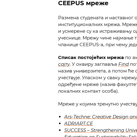
CEEPUS мреже
Размена студената и наставног 
институционалних мрежа. Мреж
и усмерене су ка истраживању о
учеснице. Мрежу чине најмање 
чланице CEEPUS-а, при чему јед
Списак постојећих мрежа
по а
сајту
. У оквиру заглавља
Find
пот
назив универзитета, а потом ће 
учествује. Уласком у сваку мреж
одређене мреже (назив факултет
локалних контакт особа).
Мреже у којима тренутно учеств
Ars-Techne: Creative Design an
ADRIART.CE
SUCCESS – Strengthening Unive
Education on Sustainability Sol