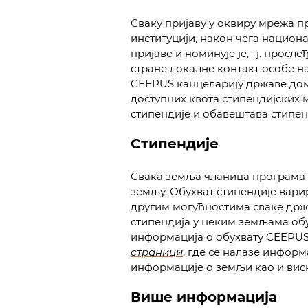
Сваку пријаву у оквиру мрежа п
институцији, након чега нацио
пријаве и номинује је, тј. прос
стране локалне контакт особе н
CEEPUS канцеларију државе дом
доступних квота стипендијских
стипендије и обавештава стипен
Стипендије
Свака земља чланица програма д
земљу. Обухват стипендије вари
другим могућностима сваке држа
стипендија у неким земљама обу
информација о обухвату CEEPUS 
страници
, где се налазе инфор
информације о земљи као и висн
Више информација