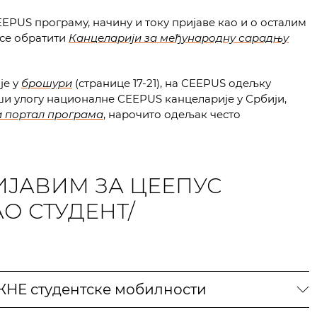
EPUS програму, начину и току пријаве као и о осталим
се обратити
Канцеларији за међународну сарадњу
је у
брошури
(странице 17-21), на CEEPUS одељку
рши улогу националне CEEPUS канцеларије у Србији,
и портал програма
, нарочито одељак често
ИЈАВИМ ЗА ЦЕЕПУС
О СТУДЕНТ/
?
ЖНЕ студентске мобилности