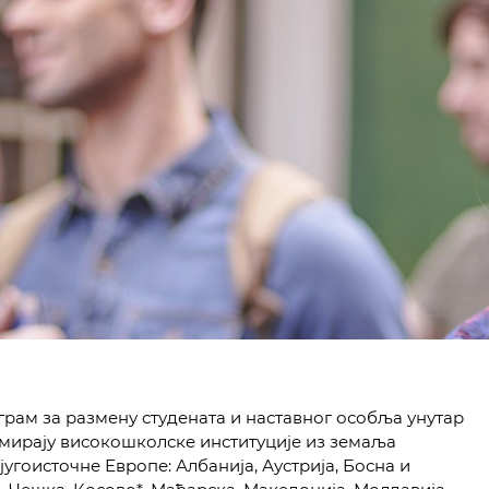
рам за размену студената и наставног особља унутар
ормирају високошколске институције из земаља
угоисточне Европе: Албанија, Аустрија, Босна и