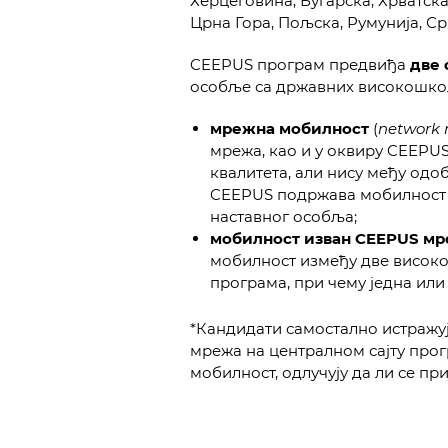
Херцеговина, Бугарска, Хрватска
Црна Гора, Пољска, Румунија, Ср
CEEPUS програм предвиђа
две 
особље са државних високошкол
мрежна мобилност
(
network 
мрежа, као и у оквиру CEEPU
квалитета, али нису међу од
CEEPUS подржава мобилност с
наставног особља;
мобилност изван CEEPUS м
мобилност између две висок
програма, при чему једна или
*Кандидати самостално истражу
мрежа на централном сајту прогр
мобилност, одлучују да ли се пр