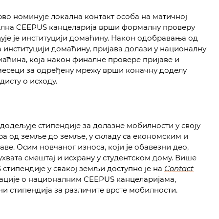
рво номинује локална контакт особа на матичној
нална CEEPUS канцеларија врши формалну проверу
леђује је институцији домаћину. Након одобравања од
а институцији домаћину, пријава долази у националну
аћина, која након финалне провере пријаве и
 месеци за одређену мрежу врши коначну доделу
дисту о исходу.
одељује стипендије за долазне мобилности у своју
ра од земље до земље, у складу са економским и
ве. Осим новчаног износа, који је обавезни део,
хвата смештај и исхрану у студентском дому. Више
стипендије у свакој земљи доступно је на
Contact
мације о националним CEEPUS канцеларијама,
и стипендија за различите врсте мобилности.