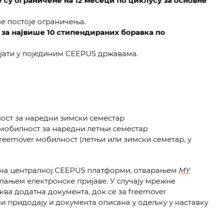
 су ограничене на 12 месеци по циклусу за основне
не постоје ограничења.
 за највише 10 стипендираних боравка по
јати у појединим CEEPUS државама.
ост за наредни зимски семестар
мобилност за наредни летњи семестар
reemover мобилност (летњи или зимски семетар, у
 на централној CEEPUS платформи, отварањем
MY
лањем електронске пријаве. У случају мрежне
ква додатна документа, док се за freemover
и придодају и документа описана у одељку у наставку