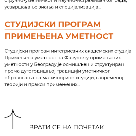
стручно-уметничког и научно-истраживачког рада,
усавршавање знања и специјализација…
СТУДИЈСКИ ПРОГРАМ
ПРИМЕЊЕНА УМЕТНОСТ
Студијски програм интегрисаних академских студија
Примењена уметност на Факултету примењених
уметности у Београду је осмишљен и структуиран
према дугогодишњој традицији уметничког
образовања на матичној институцији, савременој
теорији и пракси примењених…