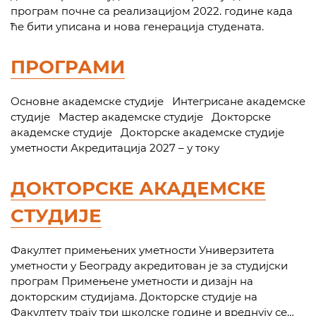
програм почне са реализацијом 2022. године када
ће бити уписана и нова генерација студената.
ПРОГРАМИ
Основне академске студије Интегрисане академске
студије Мастер академске студије Докторске
академске студије Докторске академске студије
уметности Акредитација 2027 – у току
ДОКТОРСКЕ АКАДЕМСКЕ
СТУДИЈЕ
Факултет примењених уметности Универзитета
уметности у Београду акредитован је за студијски
програм Примењене уметности и дизајн на
докторским студијама. Докторске студије на
Факултету трају три школске године и вреднују се…