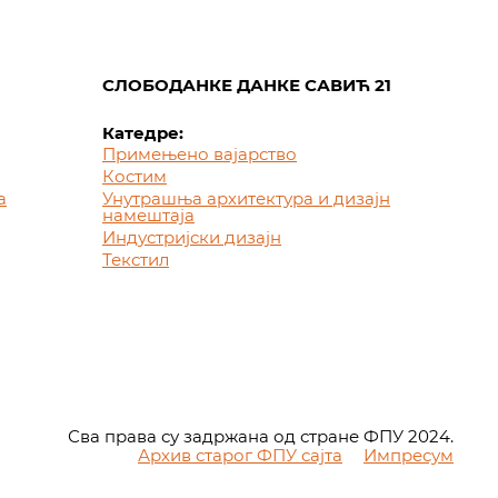
СЛОБОДАНКЕ ДАНКЕ САВИЋ 21
Катедре:
Примењено вајарство
Костим
а
Унутрашња архитектура и дизајн
намештаја
Индустријски дизајн
Текстил
Сва права су задржана од стране ФПУ 2024.
Архив старог ФПУ сајта
Импресум