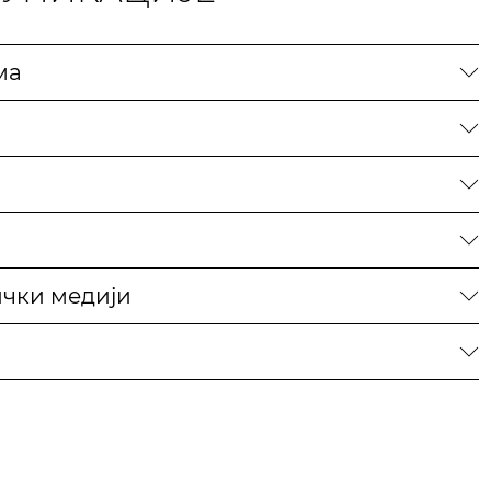
ма
чки медији