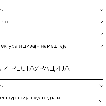
ма
ајн
ектура и дизајн намештаја
 И РЕСТАУРАЦИЈА
ма
естаурација скулптура и