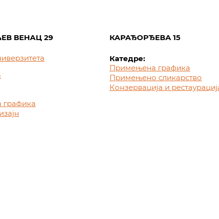
ЕВ ВЕНАЦ 29
КАРАЂОРЂЕВА 15
ниверзитета
Катедре:
Примењена графика
а
Примењено сликарство
Конзервација и рестаурациј
 графика
изајн