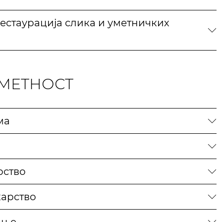
естаурација слика и уметничких
МЕТНОСТ
ма
рство
арство