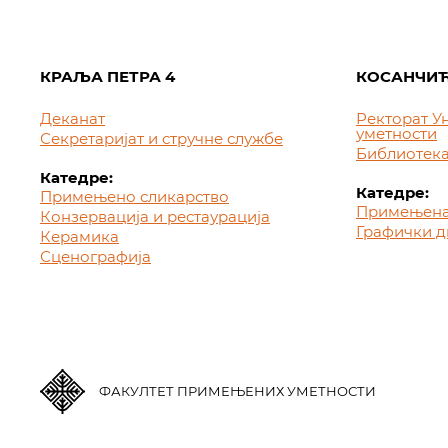
КРАЉА ПЕТРА 4
КОСАНЧИЋ
Деканат
Ректорат У
уметности
Секретаријат и стручне службе
Библиотек
Катедре:
Катедре:
Примењено сликарство
Примењена
Конзервација и рестаурација
Графички д
Керамика
Сценографија
ФАКУЛТЕТ ПРИМЕЊЕНИХ УМЕТНОСТИ