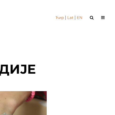
Ћир
|
Lat
|
EN
ДИЈЕ