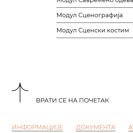
Модул Савремено одев
Модул Сценографија
Модул Сценски костим
ИНФОРМАЦИЈЕ
ДОКУМЕНТА
А