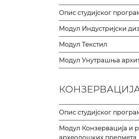
Опис студијског програ
Модул Индустријски диз
Модул Текстил
Модул Унутрашња архит
КОНЗЕРВАЦИЈА
Опис студијског програ
Модул Конзервација и р
археолошких предмета