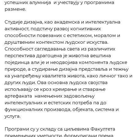
успешних алумнија и учествују у програмима
размене.
Студије дизајна, као академска и интелектуална
активност, подстичу развој когнитивних
способности повезаних с естетиком, моралом и
друштвеним контекстом људског искуства.
Способност сагледавања света из различитих
перспектива драгоцена је животна вештина
појединца али је и неодвојива компонента људске
природе, a студирање дизајна представља и тежњу
ка унапређењу квалитета живота, како личног тако и
других људи. Ова основна људска својства
испољавају се кроз креирање и стварање
артефаката намењених задовољењу
интелектуалних и естетских потреба па до
функционалних производа, објеката, система и
услуга.
Програми су у складу са циљевима Факултета
примењених уметности, формулисани према