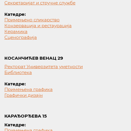
Секретаријат и стручне службе
Катедре:
Примењено сликарство
Конзервација и рестаурација
Керамика
Сценографија
КОСАНЧИЋЕВ ВЕНАЦ 29
Ректорат Универзитета уметности
Библиотека
Катедре:
Примењена графика
Графички дизајн
КАРАЂОРЂЕВА 15
Катедре:
Примењена графика