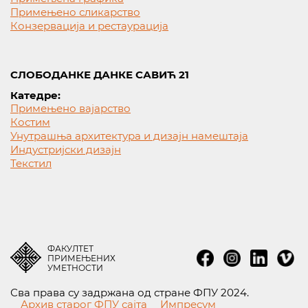
Примењено сликарство
Конзервација и рестаурација
СЛОБОДАНКЕ ДАНКЕ САВИЋ 21
Катедре:
Примењено вајарство
Костим
Унутрашња архитектура и дизајн намештаја
Индустријски дизајн
Текстил
ФАКУЛТЕТ
ПРИМЕЊЕНИХ
УМЕТНОСТИ
Сва права су задржана од стране ФПУ 2024.
Архив старог ФПУ сајта
Импресум