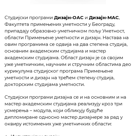
Студијски програми
Д
изајн
-ОАС
и
Дизајн-МАС
,
Факултета примењених уметности у Београду,
припадају образовно-уметничком пољу Уметност,
области Примењене уметности и дизајн. Настава на
овим програмима се одвија на два степена студија,
основним академским студијама и мастер
академским студијама. Област дизајн је са својим
уже уметничким, научним и стручним областима део
курикулума студијског програма Примењене
уметности и дизајн на трећем степену студија,
докторским студијама уметности.
Студијски програми дизајна се и на основним и на
мастер академским студијама реализују кроз три
усмерења – модула, који обликују будуће
дипломиране односно мастер дизајнере за рад у
оквиру истоимених уже уметничких области: