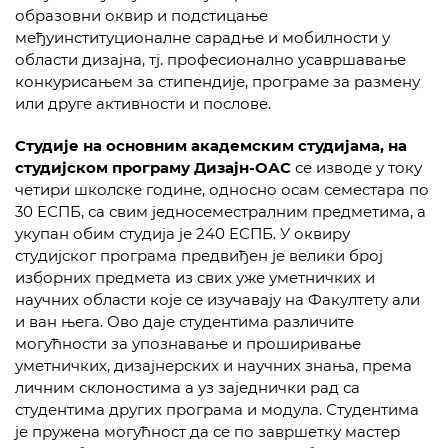
образовни оквир и подстицање
међуинституционалне сарадње и мобилности у
области дизајна, тј. професионално усавршавање
конкурисањем за стипендије, програме за размену
или друге активности и послове.
Студије
на основним академским студијама, на
студијском програму Дизајн-ОАС
се изводе у току
четири школске године, односно осам семестара по
30 ЕСПБ, са свим једносеместралним предметима, а
укупан обим студија је 240 ЕСПБ. У оквиру
студијског програма предвиђен је велики број
изборних предмета из свих уже уметничких и
научних области које се изучавају на Факултету али
и ван њега. Ово даје студентима различите
могућности за упознавање и проширивање
уметничких, дизајнерских и научних знања, према
личним склоностима а уз заједнички рад са
студентима других програма и модула. Студентима
је пружена могућност да се по завршетку мастер