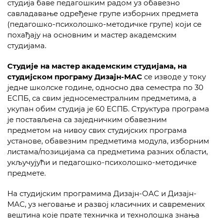
студија баве педагошким радом уз обавезно
савладавање одређене групе изборних предмета
(педагошко-психолошко-методичке групе) који се
похађају на основним и мастер академским
студијама.
Студије
на мастер академским студијама, на
студијском програму Дизајн-МАС
се изводе у току
једне школске године, односно два семестра по 30
ЕСПБ, са свим једносеместралним предметима, а
укупан обим студија је 60 ЕСПБ. Структура програма
је постављена са заједничким обавезним
предметом на нивоу свих студијских програма
установе, обавезним предметима модула, изборним
листама/позицијама са предметима разних области,
укључујући и педагошко-психолошко-методичке
предмете.
На студијским програмима Дизајн-ОАС и Дизајн-
МАС, уз неговање и развој класичних и савремених
вештина које прате техничка и технолошка знања