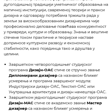
дугогодишњој традицији уметничког образовања на
матичној институцији, савременој теорији и пракси
дизајна и одговарају потребама тржишта рада у
земљи за високообразованим дизајнерима чије
професионално деловање повећава конкурентност
у привреди, култури и образовању. Знања и вештине
стечене током практичне и теоријске наставе
доприносе културном развоју и економској
стабилности, како појединца тако и друштва у
целини.
Завршетком четворогодишњег студијског
програма
Дизајн-ОАС
стиче се стручно звање
Дипломирани дизајнер
са назнаком ближег
усмерења и програма завршеног модула:
Индустријски дизајн-ОАС, Текстил-ОАС или
Унутрашња архитектура и дизајн намештаја-ОАС.
Завршетком једногодишњег студијског програма
Дизајн-МАС
стиче се академско звање
Мастер
дизајнер
са назнаком ближег усмерења и