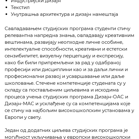
Индустријски дизајн
Текстил
Унутрашња архитектура и дизајн намештаја
Савладавањем студијских програма студенти стичу
релевантнa напредна знања, овладавају креативним
вештинама, развијају неопходне личне особине,
интелектуалне способности, креативни и естетски
сензибилитет, визуелну перцепцију и експресију,
како би били припремљени за рад у одабраној
професији или дисциплини као и за даљи лични и
професионални развој и усавршавање или даље
школовање. Стечене компетенције студената су у
складу са постављеним циљевима и исходима
процеса учења студијских програма Дизајн-ОАС и
Дизајн-МАС и усклађене су са компетенцијама које
се стичу на најбољим високошколским установама у
Европи у свету.
Један од додатних циљева студијских програма је
могућност укључивања у европски високошколски