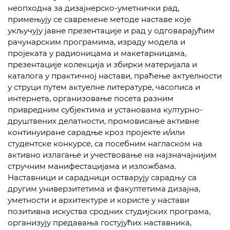
неопходна за дизајнерско-уметнички рад,
примењују се савремене методе наставе које
укључују јавне презентације и рад у одговарајућим
рачунарским програмима, израду модела и
пројеката у радионицама и макетарницама,
презентације колекција и збирки материјала и
каталога у практичној настави, праћење актуелности
у струци путем актуелне литературе, часописа и
интернета, организовање посета разним
привредним субјектима и установама културно-
друштвених делатности, промовисање активне
континуиране сарадње кроз пројекте и/или
студентске конкурсе, са посебним нагласком на
активно излагање и учествовање на најзначајнијим
стручним манифестацијама и изложбама.
Наставници и сарадници остварују сарадњу са
другим универзитетима и факултетима дизајна,
уметности и архитектуре и користе у настави
позитивна искуства сродних студијских програма,
организују предавања гостујућих наставника,