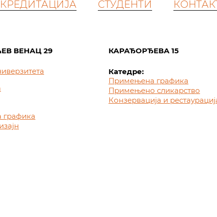
КРЕДИТАЦИЈА
СТУДЕНТИ
КОНТАК
ЕВ ВЕНАЦ 29
КАРАЂОРЂЕВА 15
ниверзитета
Катедре:
Примењена графика
а
Примењено сликарство
Конзервација и рестаурациј
 графика
изајн