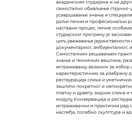
академским студијама и на друго
самостално обављање стручно-у
усавршавање знања и специјализ
даљи лични и професионални ра
наставни процес, личне особин
студијском програму је заснова
циљ уважавање јединствености к
документарног, амбијенталног, и
Самосталним решавањем практи
знања и техничких вештина, раз
истраживању везаном за избор 
карактеристичних за изабрану д
рестаурација слика и уметнички
заштити покретног и непокретно
платну и дрвету, зидних слика и
модулу Конзервација и рестаура
истраживачки и практични рад н
наслеђа, посебно скулптура и а