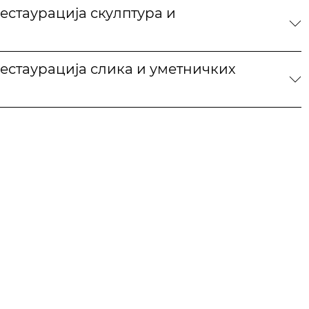
естаурација скулптура и
естаурација слика и уметничких