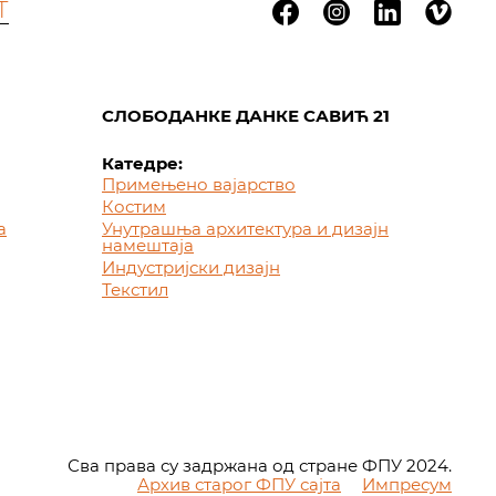
Т
СЛОБОДАНКЕ ДАНКЕ САВИЋ 21
Катедре:
Примењено вајарство
Костим
а
Унутрашња архитектура и дизајн
намештаја
Индустријски дизајн
Текстил
Сва права су задржана од стране ФПУ 2024.
Архив старог ФПУ сајта
Импресум