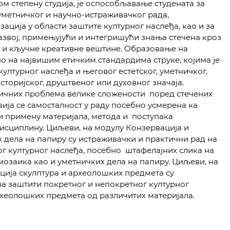
м степену студија, је оспособљавање студената за
метничког и научно-истраживачког рада,
ација у области заштите културног наслеђа, као и за
звој, примењујући и интегришући знања стечена кроз
е и кључне креативне вештине. Образовање на
но на највишим етичким стандардима струке, којима је
ултурног наслеђа и његовог естетског, уметничког,
сторијског, друштвеног или духовног значаја.
чних проблема велике сложености поред стечених
вија се самосталност у раду посебно усмерена ка
и примену материјала, метода и поступака
исциплину. Циљеви, на модулу Конзервација и
х дела на папиру су истраживачки и практични рад на
г културног наслеђа, посебно штафелајних слика на
 мозаика као и уметничких дела на папиру. Циљеви, на
ција скулптура и археолошких предмета су
а заштити покретног и непокретног културног
рхеолошких предмета од различитих материјала.