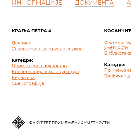
ИНФОРМАЦИЈЕ
ДОКУМЕНТА
А
КРАЉА ПЕТРА 4
КОСАНЧИЋ
Деканат
Ректорат У
уметности
Секретаријат и стручне службе
Библиотек
Катедре:
Катедре:
Примењено сликарство
Примењена
Конзервација и рестаурација
Графички д
Керамика
Сценографија
ФАКУЛТЕТ ПРИМЕЊЕНИХ УМЕТНОСТИ