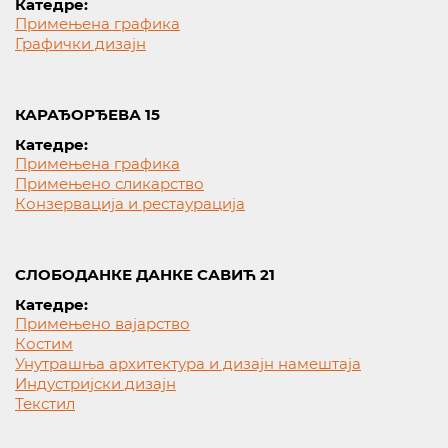
Катедре:
Примењена графика
Графички дизајн
КАРАЂОРЂЕВА 15
Катедре:
Примењена графика
Примењено сликарство
Конзервација и рестаурација
СЛОБОДАНКЕ ДАНКЕ САВИЋ 21
Катедре:
Примењено вајарство
Костим
Унутрашња архитектура и дизајн намештаја
Индустријски дизајн
Текстил