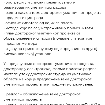
• биографију и списак презентованих и
реализованих уметничких радова
• радни наслов теме докторског уметничког пројекта
• предмет и циљ рада
• основне хипотезе од којих се полази
• методе које ће се у истраживању примењивати
• план докторског уметничког пројекта са
образложењем и списком (полазне) литературе
• предлог ментора
• изјаву да приложену тему није пријавио на другој
високошколској установи.
Уз пријаву теме докторског уметничког пројекта,
докторанд у електронској форми прилаже радове
настале у току докторских студија из уметничке
области из које је предложена тема докторског
уметничког пројекта или предмет истраживања.
Предлог – образложење теме докторског
уметничког пројекта
Предлог – образложење теме је обима између 300 и