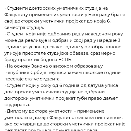
• Студенти докторских уметничких студија на
Факултету примењених уметности у Београду бране
свој докторски уметнички пројекат до краја 6.
семестра студија.
• Студент који није одбранио рад у наведеном року,
може да реализује и одбрани свој рад у наредне 3
године, уз услов да сваке године у октобру поново
уписује преостале студијске обавезе, сразмерно
броју пренетих бодова ЕСПБ.
• На основу Закона о високом образовању
Републике Србије неуписивањем школске године
престаје статус студента.
• Студент који у року од 6 година од датума уписа
докторских уметничких студија не одбрани
докторски уметнички пројекат губи право даљег
студирања.
• Диплому доктора уметности – примењене
уметности и дизајн Факултет оглашава ништавном,
ако се утврди да докторски уметнички пројекат није
резулатат оригиналног уметничког рада