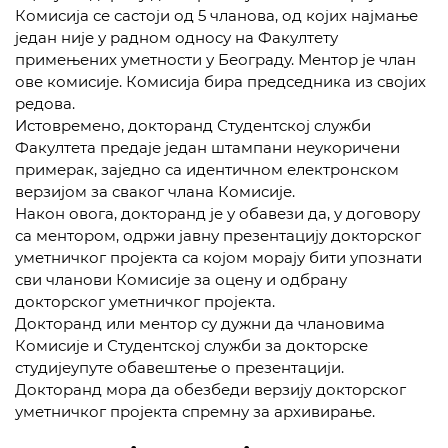
Комисија се састоји од 5 чланова, од којих најмање
један није у радном односу на Факултету
примењених уметности у Београду. Ментор је члан
ове комисије. Комисија бира председника из својих
редова.
Истовремено, докторанд Студентској служби
Факултета предаје један штампани неукоричени
примерак, заједно са идентичном електронском
верзијом за сваког члана Комисије.
Након овога, докторанд је у обавези да, у договору
са ментором, одржи јавну презентацију докторског
уметничког пројекта са којом морају бити упознати
сви чланови Комисије за оцену и одбрану
докторског уметничког пројекта.
Докторанд или ментор су дужни да члановима
Комисије и Студентској служби за докторске
студијеупуте обавештење о презентацији.
Докторанд мора да обезбеди верзију докторског
уметничког пројекта спремну за архивирање.