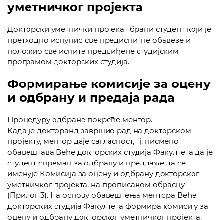
уметничког пројекта
Докторски уметнички пројекат брани студент који је
претходно испунио све предиспитне обавезе и
положио све испите предвиђене студијским
програмом докторских студија.
Формирање комисије за оцену
и одбрану и предаја рада
Процедуру одбране покреће ментор.
Када је докторанд завршио рад на докторском
пројекту, ментор даје сагласност, тј. писмено
обавештава Веће докторских студија Факултета да је
студент спреман за одбрану и предлаже да се
именује Комисија за оцену и одбрану докторског
уметничког пројекта, на прописаном обрасцу
(Прилог 3). На основу обавештења ментора Веће
докторских студија Факултета формира комисију за
оцену и одбрану докторског уметничког пројекта.