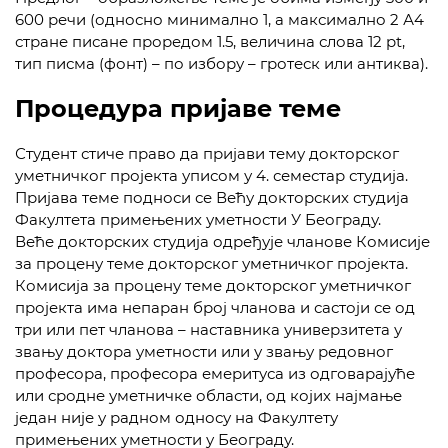
600 речи (односно минимално 1, а максимално 2 А4
стране писане проредом 1.5, величина слова 12 pt,
тип писма (фонт) – по избору – гротеск или антиква).
Процедура пријаве теме
Студент стиче право да пријави тему докторског
уметничког пројекта уписом у 4. семестар студија.
Пријава теме подноси се Већу докторских студија
Факултета примењених уметности У Београду.
Веће докторских студија одређује чланове Комисије
за процену теме докторског уметничког пројекта.
Комисија за процену теме докторског уметничког
пројекта има непаран број чланова и састоји се од
три или пет чланова – наставника универзитета у
звању доктора уметности или у звању редовног
професора, професора емеритуса из одговарајуће
или сродне уметничке области, од којих најмање
један није у радном односу на Факултету
примењених уметности у Београду.