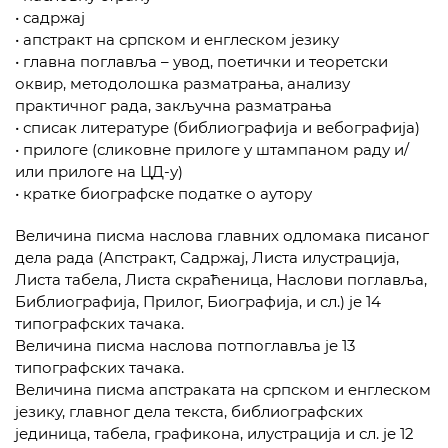
• садржај
• апстракт на српском и енглеском језику
• главна поглавља – увод, поетички и теоретски
оквир, методолошка разматрања, анализу
практичног рада, закључна разматрања
• списак литературе (библиографија и вебографија)
• прилоге (сликовне прилоге у штампаном раду и/
или прилоге на ЦД-у)
• кратке биографске податке о аутору
Величина писма наслова главних одломака писаног
дела рада (Апстракт, Садржај, Листа илустрација,
Листа табела, Листа скраћеница, Наслови поглавља,
Библиографија, Прилог, Биографија, и сл.) је 14
типографских тачака.
Величина писма наслова потпоглавља је 13
типографских тачака.
Величина писма апстраката на српском и енглеском
језику, главног дела текста, библиографских
јединица, табела, графикона, илустрација и сл. је 12