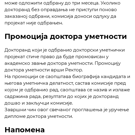
може одложити одбрану до три месеца. Уколико
докторанд без оправдања не приступи поново
заказаној одбрани, комисија доноси одлуку да
пројекат није одбрањен.
Промоција доктора уметности
Докторанд који је одбранио докторски уметнички
пројекат стиче право да буде промовисан у
академско звање доктора уметности. Промоцију
доктора уметности врши Ректор.
На промоцији се саопштава биографија кандидата и
његова уметничка делатност, састав комисије пред
којом је одбранио рад, саопштава се назив и излаже
садржина рада, резултати до којих је докторанд
дошао и закључци комисије.
Завршни чин овог свечаног проглашења је уручење
дипломе доктора уметности.
Напомена