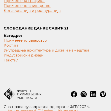
Примењена графика
Примењено сликарство
Конзервација и рестаурација
СЛОБОДАНКЕ ДАНКЕ САВИЋ 21
Катедре:
Примењено вајарство
Костим
Унутрашња архитектура и дизајн намештаја
Индустријски дизајн
Текстил
ФАКУЛТЕТ
ПРИМЕЊЕНИХ
УМЕТНОСТИ
Сва права су задржана од стране ФПУ 2024.
Архив старог ФПУ сајта
Импресум