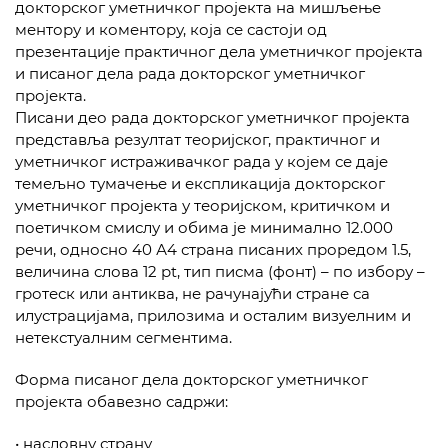
докторског уметничког пројекта на мишљење
ментору и коментору, која се састоји од
презентације практичног дела уметничког пројекта
и писаног дела рада докторског уметничког
пројекта.
Писани део рада докторског уметничког пројекта
представља резултат теоријског, практичног и
уметничког истраживачког рада у којем се даје
темељно тумачење и експликација докторског
уметничког пројекта у теоријском, критичком и
поетичком смислу и обима је минимално 12.000
речи, односно 40 А4 страна писаних проредом 1.5,
величина слова 12 pt, тип писма (фонт) – по избору –
гротеск или антиква, не рачунајући стране са
илустрацијама, прилозима и осталим визуелним и
нетекстуалним сегментима.
Форма писаног дела докторског уметничког
пројекта обавезно садржи:
• насловну страну