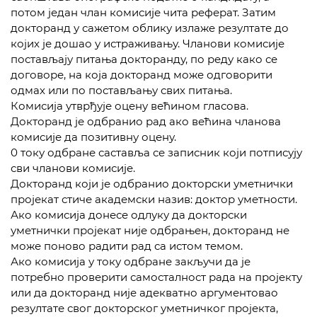
потом један члан комисије чита реферат. Затим
докторанд у сажетом облику излаже резултате до
којих је дошао у истраживању. Чланови комисије
постављају питања докторанду, по реду како се
договоре, на која докторанд може одговорити
одмах или по постављању свих питања.
Комисија утврђује оцену већином гласова.
Докторанд је одбранио рад ако већина чланова
комисије да позитивну оцену.
0 току одбране саставља се записник који потписују
сви чланови комисије.
Докторанд који је одбранио докторски уметнички
пројекат стиче академски назив: доктор уметности.
Ако комисија донесе одлуку да докторски
уметнички пројекат није одбрањен, докторанд не
може поново радити рад са истом темом.
Ако комисија у току одбране закључи да је
потребно проверити самосталност рада на пројекту
или да докторанд није адекватно аргументовао
резултате свог докторског уметничког пројекта,