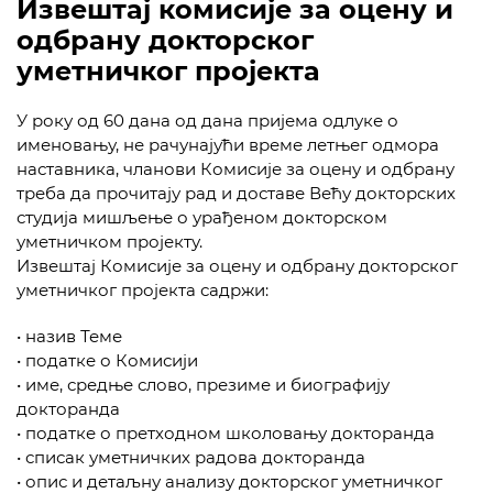
Извештај комисије за оцену и
одбрану докторског
уметничког пројекта
У року од 60 дана од дана пријема одлуке о
именовању, не рачунајући време летњег одмора
наставника, чланови Комисије за оцену и одбрану
треба да прочитају рад и доставе Већу докторских
студија мишљење о урађеном докторском
уметничком пројекту.
Извештај Комисије за оцену и одбрану докторског
уметничког пројекта садржи:
• назив Теме
• податке о Комисији
• име, средње слово, презиме и биографију
докторанда
• податке о претходном школовању докторанда
• списак уметничких радова докторанда
• опис и детаљну анализу докторског уметничког