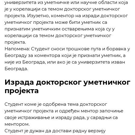
универзитета из уметничке или научне области која
је у корелацији са темом докторског уметничког
пројекта. Изузетно, коментор на изради докторског
уметничког пројекта може бити уметник са
признатим уметничким остварењима која су у
корелацији са темом докторског уметничког
пројекта.
Напомена: Студент сноси трошкове пута и боравка у
Београду за коментора који је признати уметник, а
није из Београда, или ако је са универзитета изван
Београда.
Израда докторског уметничког
пројекта
Студент коме је одобрена тема докторског
уметничког пројекта и одређен ментор започиње
своје истраживање и израду рада, у сарадњи са
ментором.
Студент је дужан да достави радну верзију