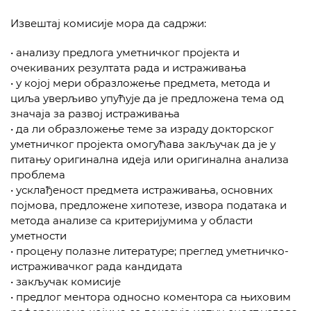
Извештај комисије мора да садржи:
• анализу предлога уметничког пројекта и
очекиваних резултата рада и истраживања
• у којој мери образложење предмета, метода и
циља уверљиво упућује да је предложена тема од
значаја за развој истраживања
• да ли образложење теме за израду докторског
уметничког пројекта омогућава закључак да је у
питању оригинална идеја или оригинална анализа
проблема
• усклађеност предмета истраживања, основних
појмова, предложене хипотезе, извора података и
метода анализе са критеријумима у области
уметности
• процену полазне литературе; преглед уметничко-
истраживачког рада кандидата
• закључак комисије
• предлог ментора односно коментора са њиховим