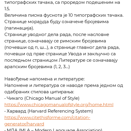
типографских тачака, са проредом подешеним на
1.5.
Величина писма фуснота је 10 типографских тачака.
Странице морајуда буду означене бројевима
(пагинација).
Странице уводног дела рада, после насловне
странице, означавају се римским бројевима
(почевши од п, ш…), а странице главног дела рада,
почевши од прве странице Увода и закључно са
последњом страницом Литературе се означавају
арапским бројевима (1, 2, 3…)
Навођење напомeна и литературе:
Напомене и литература се наводе према једном од
одабраних стилова цитирања:
• Чикаго (Chicago Manual of Style)
https://www.chicagomanualofstyle.org/home.html
• Харвард (Harvard Referencing System)
https://www.citethisforme.com/citation-
generator/harvard
• МЛА (MLA – Modern Language Association)