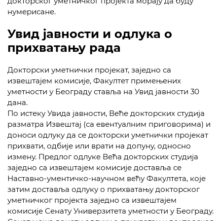
докторског уметничког пројекта морају да буду
нумерисане.
Увид јавности и одлука о
прихватању рада
Докторски уметнички пројекат, заједно са
извештајем комисије, Факултет примењених
уметности у Београду ставља на Увид јавности 30
дана.
По истеку Увида јавности, Веће докторских студија
разматра Извештај (са евентуалним приговорима) и
доноси одлуку да се докторски уметнички пројекат
прихвати, одбије или врати на допуну, односно
измену. Предлог одлуке Већа докторских студија
заједно са извештајем комисије доставља се
Наставно-ументичко-научном већу Факултета, које
затим доставља одлуку о прихватању докторског
уметничког пројекта заједно са извештајем
комисије Сенату Универзитета уметности у Београду.