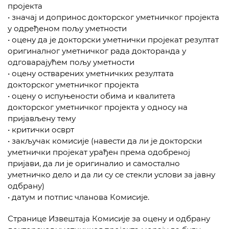
пројекта
• значај и допринос докторског уметничког пројекта
у одређеном пољу уметности
• оцену да је докторски уметнички пројекат резултат
оригиналног уметничког рада докторанда у
одговарајућем пољу уметности
• оцену остварених уметничких резултата
докторског уметничког пројекта
• оцену о испуњености обима и квалитета
докторског уметничког пројекта у односу на
пријављену тему
• критички осврт
• закључак комисије (навести да ли је докторски
уметнички пројекат урађен према одобреној
пријави, да ли је оригиналио и самостално
уметничко дело и да ли су се стекли услови за јавну
одбрану)
• датум и потпис чланова Комисије.
Странице Извештаја Комисије за оцену и одбрану