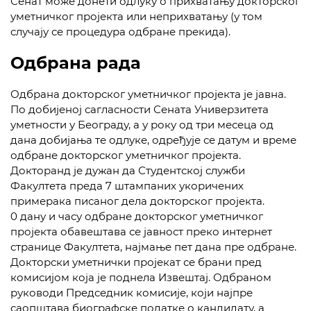
Сенат може донети одлуку о прихватању докторског
уметничког пројекта или неприхватању (у том
случају се процедура одбране прекида).
Одбрана рада
Одбрана докторског уметничког пројекта је јавна.
По добијеној сагласности Сената Универзитета
уметности у Београду, а у року од три месеца од
дана добијања те одлуке, одређује се датум и време
одбране докторског уметничког пројекта.
Докторанд је дужан да Студентској служби
Факултета преда 7 штампаних укоричених
примерака писаног дела докторског пројекта.
0 дану и часу одбране докторског уметничког
пројекта обавештава се јавност преко интернет
странице Факултета, најмање пет дана пре одбране.
Докторски уметнички пројекат се брани пред
комисијом која је поднела Извештај. Одбраном
руководи Председник комисије, који најпре
саопштава биографске податке о кандидату, а