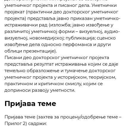
уметничког пројекта и писаног дела. Уметнички
пројекат (практични део докторског уметничког
пројекта) представља јавно приказан уметничко-
истраживачки рад (изложба; јавно извођење у
различитој уметничкој форми – визуелној, аудио-
визуелној, новомедијској; публикација; сценско
извођење дела односно перфоманса и други
облици презентације).
Писани део докторског уметничког пројекта
представља резултат истраживања којим се даје
темељно образложење и тумачење докторског
уметничког пројекта у историјском, теоријском,
практичном и критичком смислу, којим се
доприноси развоју уметности.
Пријава теме
Пријава теме (захтев за процену/одобрење теме –
Прилог 2) садржи: