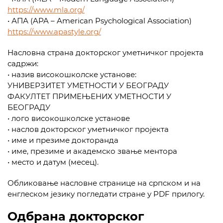
https://www.mla.org/
• АПА (APA – American Psychological Association)
https://www.apastyle.org/
Насловна страна докторског уметничког пројекта
садржи:
• назив високошколске установе:
УНИВЕРЗИТЕТ УМЕТНОСТИ У БЕОГРАДУ
ФАКУЛТЕТ ПРИМЕЊЕНИХ УМЕТНОСТИ У
БЕОГРАДУ
• лого високошколске установе
• наслов докторског уметничког пројекта
• име и презиме докторанда
• име, презиме и академско звање ментора
• место и датум (месец).
Обликовање насловне странице на српском и на
енглеском језику погледати стране у PDF прилогу.
Одбрана докторског