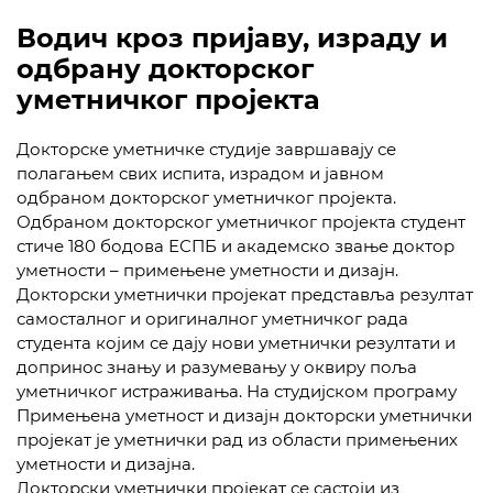
Водич кроз пријаву, израду и
одбрану докторског
уметничког пројекта
Докторске уметничке студије завршавају се
полагањем свих испита, израдом и јавном
одбраном докторског уметничког пројекта.
Одбраном докторског уметничког пројекта студент
стиче 180 бодова ЕСПБ и академско звање доктор
уметности – примењене уметности и дизајн.
Докторски уметнички пројекат представља резултат
самосталног и оригиналног уметничког рада
студента којим се дају нови уметнички резултати и
допринос знању и разумевању у оквиру поља
уметничког истраживања. На студијском програму
Примењена уметност и дизајн докторски уметнички
пројекат је уметнички рад из области примењених
уметности и дизајна.
Докторски уметнички пројекат се састоји из