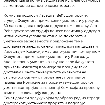
референцама којима се доказује испуњеност услова
за менторство односно коменторство.
Комисија подноси Извештај Већу докторских
студија Факултета примењених уметности у року од
60 дана од дана пријема одлуке о именовању. Ако
Веће докторских студија донесе позитивну одлуку о
испуњености услова за стицање доктората и
уметничке заснованости предложене теме,
доставља је заједно са експликацијом кандидата и
Извештајем Комисије Наставно-уметничко-научном
Факултета примењених уметности у Београду.
Ако Наставно-уметничко-научно веће Факултета
прихвати извештај Комисије за процену теме,
доставља Сенату Универзитета уметности на
сагласност одлуку о прихватању позитивног
извештаја Комисије за процену теме докторског
уметничког пројекта, извештај Комисије за процену
теме и експликацију кандидата.
Сенат доноси одлуку којом одобрава рад на изради
докторског уметничког пројекта и додељује