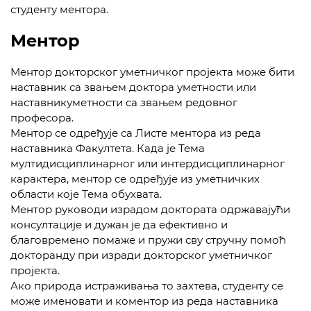
студенту ментора.
Ментор
Ментор докторског уметничког пројекта може бити
наставник са звањем доктора уметности или
наставникуметности са звањем редовног
професора.
Ментор се одређује са Листе ментора из реда
наставника Факултета. Када је Тема
мултидисциплинарног или интердисциплинарног
карактера, ментор се одређује из уметничких
области које Тема обухвата.
Ментор руководи израдом доктората одржавајући
консултације и дужан је да ефективно и
благовремено помаже и пружи сву стручну помоћ
докторанду при изради докторског уметничког
пројекта.
Ако природа истраживања то захтева, студенту се
може именовати и коментор из реда наставника