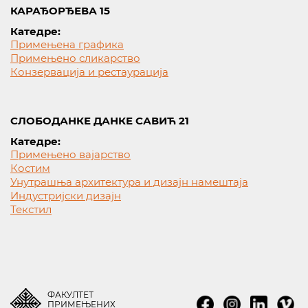
КАРАЂОРЂЕВА 15
Катедре:
Примењена графика
Примењено сликарство
Конзервација и рестаурација
СЛОБОДАНКЕ ДАНКЕ САВИЋ 21
Катедре:
Примењено вајарство
Костим
Унутрашња архитектура и дизајн намештаја
Индустријски дизајн
Текстил
ФАКУЛТЕТ
ПРИМЕЊЕНИХ