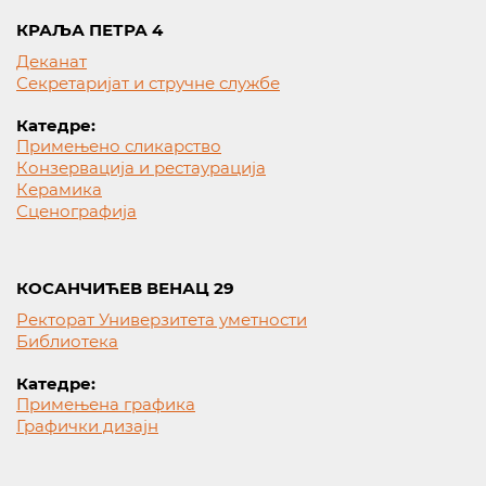
КРАЉА ПЕТРА 4
Деканат
Секретаријат и стручне службе
Катедре:
Примењено сликарство
Конзервација и рестаурација
Керамика
Сценографија
КОСАНЧИЋЕВ ВЕНАЦ 29
Ректорат Универзитета уметности
Библиотека
Катедре:
Примењена графика
Графички дизајн