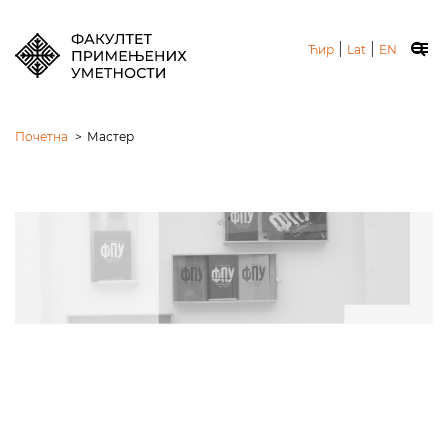
|
|
Ћир
Lat
EN
Почетна
>
Мастер