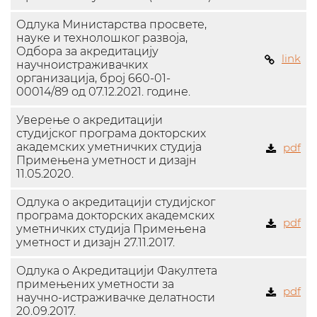
Одлука Министарства просвете,
науке и технолошког развоја,
Одборa за акредитацију
link
научноистраживачких
организација, број 660-01-
00014/89 од 07.12.2021. године.
Уверењe о акрeдитацији
студијског програма докторских
академских уметничких студија
pdf
Примењена уметност и дизајн
11.05.2020.
Одлука о акредитацији студијског
програма докторских академских
pdf
уметничких студија Примењена
уметност и дизајн 27.11.2017.
Одлука о Акредитацији Факултета
примењених уметности за
pdf
научно-истраживачке делатности
20.09.2017.