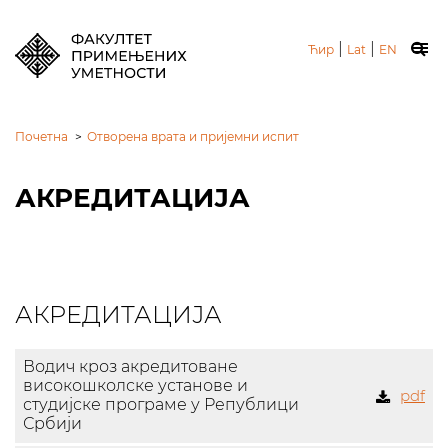
|
|
Ћир
Lat
EN
Почетна
>
Отворена врата и пријемни испит
АКРЕДИТАЦИЈА
АКРЕДИТАЦИЈА
Водич кроз акредитоване
високошколске установе и
pdf
студијске програме у Републици
Србији