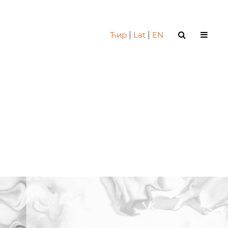
Ћир
|
Lat
|
EN