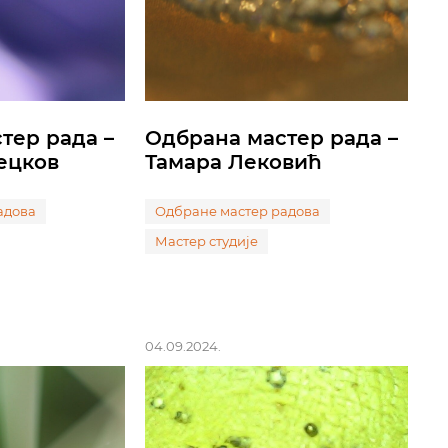
тер рада –
Одбрана мастер рада –
ецков
Тамара Лековић
адова
Одбране мастер радова
Мастер студије
04.09.2024.