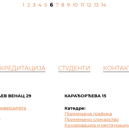
6
1
2
3
4
5
7
8
9
10
11
12
13
14
КРЕДИТАЦИЈА
СТУДЕНТИ
КОНТАК
ЕВ ВЕНАЦ 29
КАРАЂОРЂЕВА 15
ниверзитета
Катедре:
Примењена графика
а
Примењено сликарство
Конзервација и рестаурациј