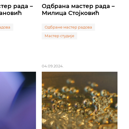
тер рада –
Одбрана мастер рада –
фановић
Милица Стојковић
адова
Одбране мастер радова
Мастер студије
04.09.2024.