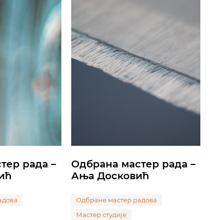
тер рада –
Одбрана мастер рада –
ић
Ања Досковић
адова
Одбране мастер радова
Мастер студије