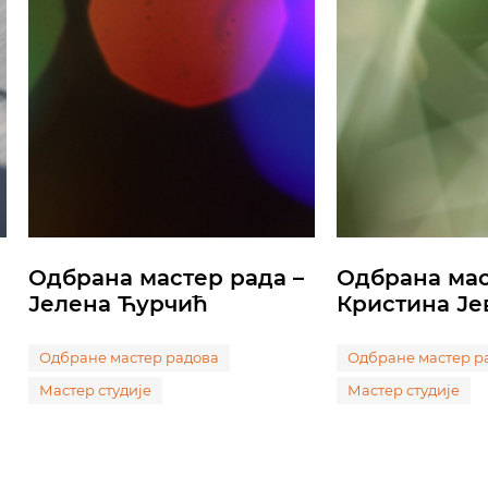
Одбрана мастер рада –
Одбрана мас
Јелена Ћурчић
Кристина Је
Одбране мастер радова
Одбране мастер р
Мастер студије
Мастер студије