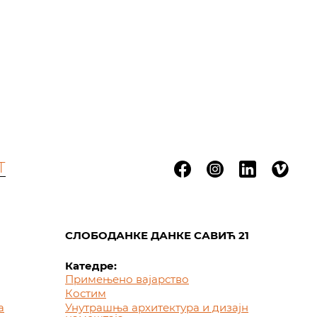
Т
СЛОБОДАНКЕ ДАНКЕ САВИЋ 21
Катедре:
Примењено вајарство
Костим
а
Унутрашња архитектура и дизајн