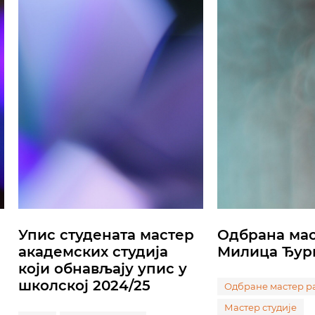
Упис студената мастер
Одбрана мас
академских студија
Милица Ђур
који обнављају упис у
школској 2024/25
Одбране мастер р
Мастер студије