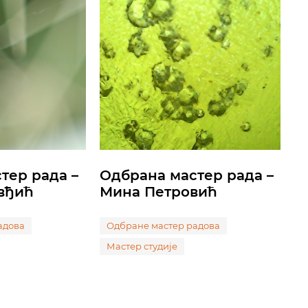
тер рада –
Одбрана мастер рада –
вђић
Мина Петровић
адова
Одбране мастер радова
Мастер студије