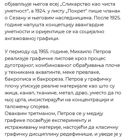
објавлљује његов есеј „Сликарство као чиста
уметност“, а 1924. у листу „Покрет“ пише чланак
о Сезану и његовим наследницима. После 1925.
године напушта концепцију авангардне
уметности и оријентише се ка социјално
ангажованој графици.
У периоду од 1955. године, Михаило Петров
реализује графичке листове кроз процес
дуготрајног, комбинованог обрађивања плоче
у техникама акватинте, меке превлаке,
бакрописа и бакрореза. Петров у графичку
плочу утискује реалне материјале као што су
жица, канап, тканине, метал, дрво, уместо да по
њој црта, инсистирајући на концентрацији и
таложењу слојева.
Оваквим третманом, Петров се у медију
графике посвећује експерименту и
истраживању материје, настојећи да класичну
графичку дисциплину редефинише, и уведе је у