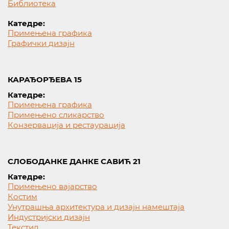
Библиотека
Катедре:
Примењена графика
Графички дизајн
КАРАЂОРЂЕВА 15
Катедре:
Примењена графика
Примењено сликарство
Конзервација и рестаурација
СЛОБОДАНКЕ ДАНКЕ САВИЋ 21
Катедре:
Примењено вајарство
Костим
Унутрашња архитектура и дизајн намештаја
Индустријски дизајн
Текстил