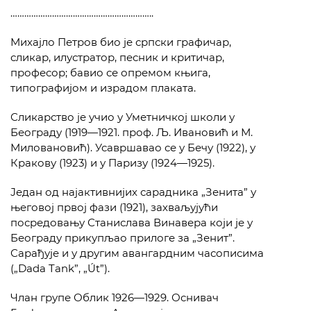
……………………………………………………..
Михајло Петров био је српски графичар,
сликар, илустратор, песник и критичар,
професор; бавио се опремом књига,
типографијом и израдом плаката.
Сликарство је учио у Уметничкој школи у
Београду (1919—1921. проф. Љ. Ивановић и М.
Миловановић). Усавршавао се у Бечу (1922), у
Кракову (1923) и у Паризу (1924—1925).
Један од најактивнијих сарадника „Зенита” у
његовој првој фази (1921), захваљујући
посредовању Станислава Винавера који је у
Београду прикупљао прилоге за „Зенит”.
Сарађује и у другим авангардним часописима
(„Dada Tank”, „Út”).
Члан групе Облик 1926—1929. Оснивач