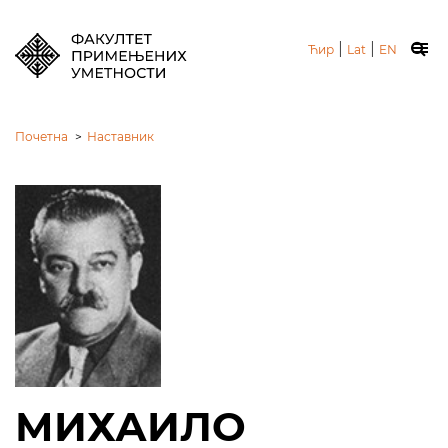
|
|
Ћир
Lat
EN
Почетна
>
Наставник
МИХАИЛО