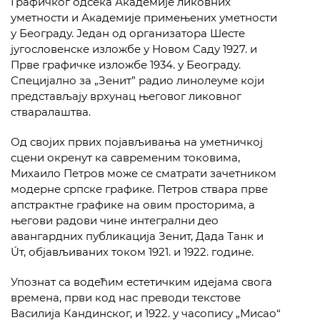
Графичког одсека Академије ликовних
уметности и Академије примењених уметности
у Београду. Један од организатора Шесте
југословенске изложбе у Новом Саду 1927. и
Прве графичке изложбе 1934. у Београду.
Специјално за „Зенит” радио линолеуме који
представљају врхунац његовог ликовног
стваралаштва.
Од својих првих појављивања на уметничкој
сцени окренут ка савременим токовима,
Михаило Петров може се сматрати зачетником
модерне српске графике. Петров ствара прве
апстрактне графике на овим просторима, а
његови радови чине интегрални део
авангардних публикација Зенит, Дада Танк и
Úт, објављиваних током 1921. и 1922. године.
Упознат са водећим естетичким идејама свога
времена, први код нас преводи текстове
Василија Кандинског, и 1922. у часопису „Мисао“