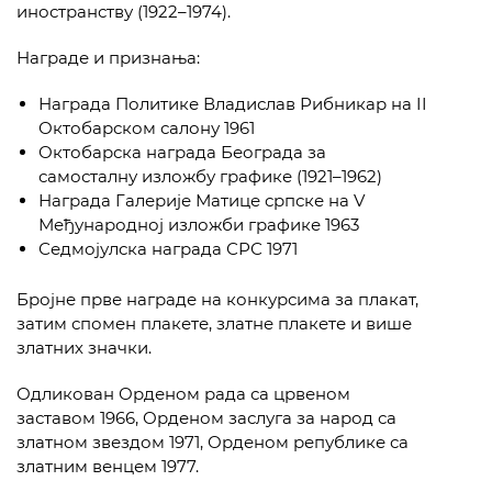
иностранству (1922–1974).
Награде и признања:
Награда Политике Владислав Рибникар на II
Октобарском салону 1961
Октобарска награда Београда за
самосталну изложбу графике (1921–1962)
Награда Галерије Матице српске на V
Међународној изложби графике 1963
Седмојулска награда СРС 1971
Бројне прве награде на конкурсима за плакат,
затим спомен плакете, златне плакете и више
златних значки.
Одликован Орденом рада са црвеном
заставом 1966, Орденом заслуга за народ са
златном звездом 1971, Орденом републике са
златним венцем 1977.