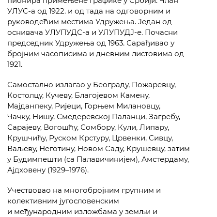
пионира примењене графике у Србији. Члан
УЛУС-а од 1922. и од тада на одговорним и
руководећим местима Удружења. Један од
оснивача УЛУПУДС-а и УЛУПУДЈ-е. Почасни
председник Удружења од 1963. Сарађивао у
бројним часописима и дневним листовима од
1921.
Самостално излагао у Београду, Пожаревцу,
Костолцу, Кучеву, Благојевом Камену,
Мајданпеку, Ријеци, Горњем Милановцу,
Чачку, Нишу, Смедеревској Паланци, Загребу,
Сарајеву, Вогошћу, Сомбору, Кули, Липару,
Крушчићу, Руском Крстуру, Црвенки, Сивцу,
Ваљеву, Неготину, Новом Саду, Крушевцу, затим
у Будимпешти (са Палавичинијем), Амстердаму,
Ајдховену (1929–1976).
Учествовао на многобројним групним и
колективним југословенским
и међународним изложбама у земљи и