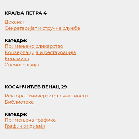
КРАЉА ПЕТРА 4
Деканат
Секретаријат и стручне службе
Катедре:
Примењено сликарство
Конзервација и рестаурација
Керамика
Сценографија
КОСАНЧИЋЕВ ВЕНАЦ 29
Ректорат Универзитета уметности
Библиотека
Катедре:
Примењена графика
Графички дизајн