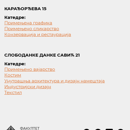
КАРАЂОРЂЕВА 15
Катедре:
Примењена графика
Примењено сликарство
Конзервација и рестаурација
СЛОБОДАНКЕ ДАНКЕ САВИЋ 21
Катедре:
Примењено вајарство
Костим
Унутрашња архитектура и дизајн намештаја
Индустријски дизајн
Текстил
ФАКУЛТЕТ