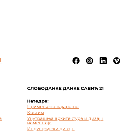
Т
СЛОБОДАНКЕ ДАНКЕ САВИЋ 21
Катедре:
Примењено вајарство
Костим
а
Унутрашња архитектура и дизајн
намештаја
Индустријски дизајн