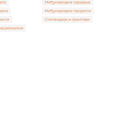
ата
Међународна сарадња
урси
Међународни пројекти
екти
Стипендије и грантови
 национални