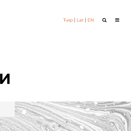
Ћир
|
Lat
|
EN
И