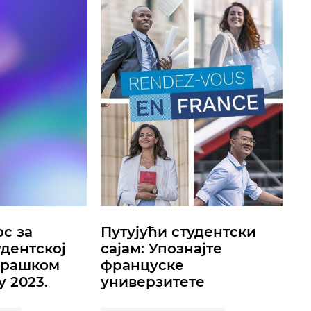
рс за
Путујући студентски
удентској
сајам: Упознајте
Прашком
француске
 2023.
универзитете