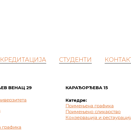
КРЕДИТАЦИЈА
СТУДЕНТИ
КОНТАК
ЕВ ВЕНАЦ 29
КАРАЂОРЂЕВА 15
ниверзитета
Катедре:
Примењена графика
а
Примењено сликарство
Конзервација и рестаурациј
 графика