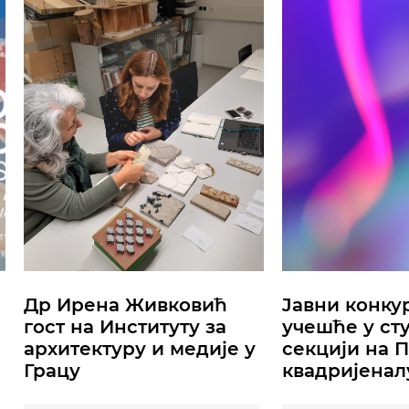
Др Ирена Живковић
Jавни конку
гост на Институту за
учешће у ст
архитектуру и медије у
секцији на 
Грацу
квадријеналу