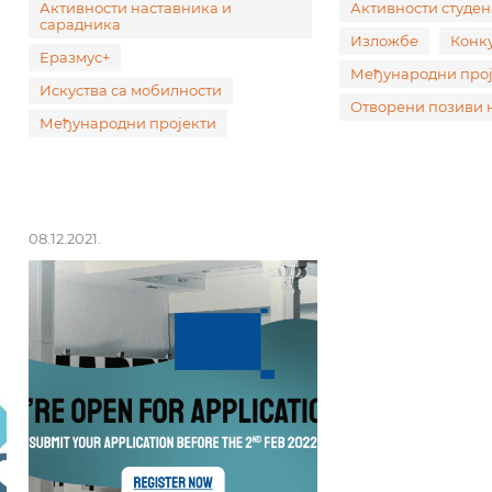
Активности наставника и
Активности студен
сарадника
Изложбе
Конк
Еразмус+
Међународни прој
Искуства са мобилности
Отворени позиви
Међународни пројекти
08.12.2021.