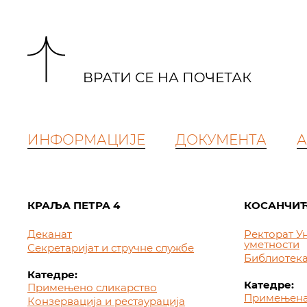
ИНФОРМАЦИЈЕ
ДОКУМЕНТА
А
КРАЉА ПЕТРА 4
КОСАНЧИЋ
Деканат
Ректорат У
уметности
Секретаријат и стручне службе
Библиотек
Катедре:
Катедре:
Примењено сликарство
Примењена
Конзервација и рестаурација