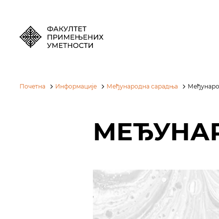
Почетна
Информације
Међународна сарадња
Међунаро
МЕЂУНА