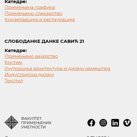
Катедре:
Примењена графика
Примењено сликарство
Конзервација и рестаурација
СЛОБОДАНКЕ ДАНКЕ САВИЋ 21
Катедре:
Примењено вајарство
Костим
Унутрашња архитектура и дизајн намештаја
Индустријски дизајн
Текстил
ФАКУЛТЕТ
ПРИМЕЊЕНИХ
УМЕТНОСТИ