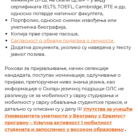
сертификата IELTS, TOEFL, Cambridge, PTE и др,
односно потврде матичног факултета,
Портфолио, односно снимак извођења или
уметничка биографија,
Копија прве стране пасоша,
Сагласност о обради података о личности
Додатна документа, уколико су наведена у тексту
јавног позива.
Рокови за пријављивање, начин селекције
кандидата, поступак номинације, одлучивање о
пријави, препоручени ниво знања језика, као
информације о Онлајн језичкој подршци ОЛС не
разликују се за мобилност у сврху студирања и
мобилност у сврху обављања студентске праксе, и
детаљно су описани су у делу III
Упутства за учешће
Универзитета уметности у Београду у Еразмус+
програму – Кључна активност 1 мобилност
студената и запослених у високом образовању
.