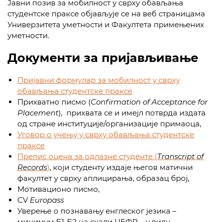
Јавни позив за мобилност у сврху обављања
студентске праксе објављује се на веб страницама
Универзитета уметности и Факултета примењених
уметности.
Документи за пријављивање
Пријавни формулар за мобилност у сврху
обављања студентске праксе
Прихватно писмо (
Confirmation of Acceptance for
Placement
), прихвата се и имејл потврда издата
од стране институције/организације примаоца,
Уговор о учењу у сврху обављања студентске
праксе
Препис оцена за одлазне студенте (
Transcript of
Records
)
, који студенту издаје његов матични
факултет у сврху аплицирања, образац број,
Мотивационо писмо,
CV
Еuropass
Уверење о познавању енглеског језика –
минимум Б1-Б2 на скали ЦЕФР – у виду