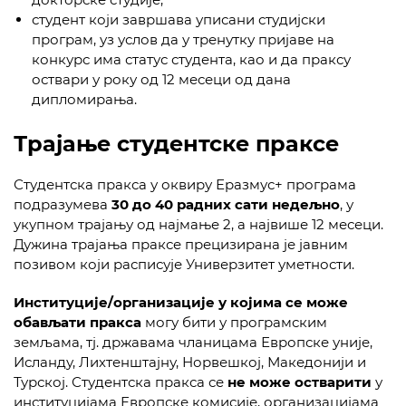
студент који завршава уписани студијски
програм, уз услов да у тренутку пријаве на
конкурс има статус студента, као и да праксу
оствари у року од 12 месеци од дана
дипломирања.
Трајање студентске праксе
Студентска пракса у оквиру Еразмус+ програма
подразумева
30 до 40 радних сати недељно
, у
укупном трајању од најмање 2, а највише 12 месеци.
Дужина трајања праксе прецизирана је јавним
позивом који расписује Универзитет уметности.
Институције/oрганизације у којима се може
обављати пракса
могу бити у програмским
земљама, тј. државама чланицама Европске уније,
Исланду, Лихтенштајну, Норвешкој, Македонији и
Турској. Студентска пракса се
не може остварити
у
институцијама Европске комисије, организацијама