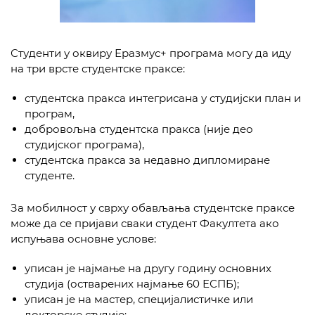
Студенти у оквиру Еразмус+ програма могу да иду
на три врсте студентске праксе:
студентска пракса интегрисана у студијски план и
програм,
добровољна студентска пракса (није део
студијског програма),
студентска пракса за недавно дипломиране
студенте.
За мобилност у сврху обављања студентске праксе
може да се пријави сваки студент Факултета ако
испуњава основне услове:
уписан је најмање на другу годину основних
студија (остварених најмање 60 ЕСПБ);
уписан је на мастер, специјалистичке или
докторске студије;