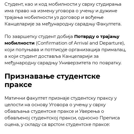
Студент, као и код мобилности у сврху студирања
има право на измену уговора о учењу и дужине
трајања мобилности уз договор и вођење
Канцеларије за међународну сарадњу Факултета.
По завршетку студент добија
Потврду о трајању
мобилности
(Confirmation of Arrival and Departure),
који попуњава и потписује организација прималац,
а који студент доставља Канцеларији за
међународну сарадњу Универзитета по повратку.
Признавање студентске
праксе
Матични факултет признаје студентску праксу у
целости на основу Уговора о учењу у сврху
обављања студентске праксе и Уверења о
обављеној студентској пракси, односно Преписа
оцена, у складу са врстом студентске праксе: