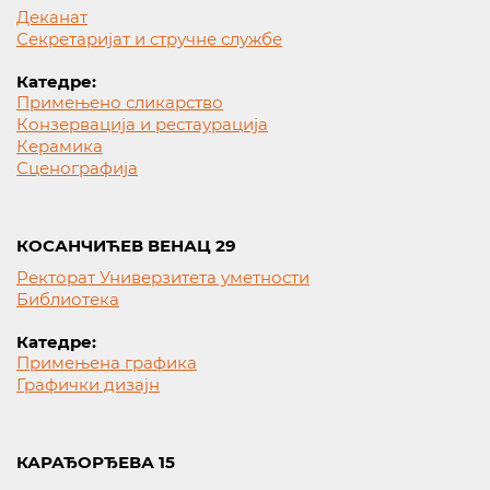
Деканат
Секретаријат и стручне службе
Катедре:
Примењено сликарство
Конзервација и рестаурација
Керамика
Сценографија
КОСАНЧИЋЕВ ВЕНАЦ 29
Ректорат Универзитета уметности
Библиотека
Катедре:
Примењена графика
Графички дизајн
КАРАЂОРЂЕВА 15