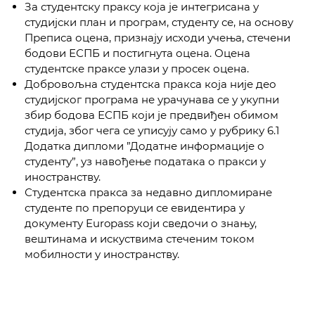
За студентску праксу која је интегрисана у
студијски план и програм, студенту се, на основу
Преписа оцена, признају исходи учења, стечени
бодови ЕСПБ и постигнута оцена. Оцена
студентске праксе улази у просек оцена.
Добровољна студентска пракса која није део
студијског програма не урачунава се у укупни
збир бодова ЕСПБ који је предвиђен обимом
студија, због чега се уписују само у рубрику 6.1
Додатка дипломи ”Додатне информације о
студенту”, уз навођење података о пракси у
иностранству.
Студентска пракса за недавно дипломиране
студенте по препоруци се евидентира у
документу Europass који сведочи о знању,
вештинама и искуствима стеченим током
мобилности у иностранству.