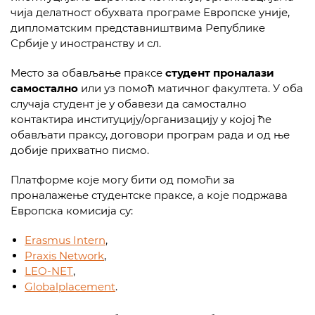
чија делатност обухвата програме Европске уније,
дипломатским представништвима Републике
Србије у иностранству и сл.
Место за обављање праксе
студент проналази
самостално
или уз помоћ матичног факултета. У оба
случаја студент је у обавези да самостално
контактира институцију/организацију у којој ће
обављати праксу, договори програм рада и од ње
добије прихватно писмо.
Платформе које могу бити од помоћи за
проналажење студентске праксе, а које подржава
Европска комисија су:
Erasmus Intern
,
Praxis Network
,
LEO-NET
,
Globalplacement
.