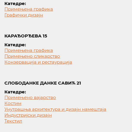
Катедре:
Примењена графика
Графички дизајн
КАРАЂОРЂЕВА 15
Катедре:
Примењена графика
Примењено сликарство
Конзервација и рестаурација
СЛОБОДАНКЕ ДАНКЕ САВИЋ 21
Катедре:
Примењено вајарство
Костим
Унутрашња архитектура и дизајн намештаја
Индустријски дизајн
Текстил