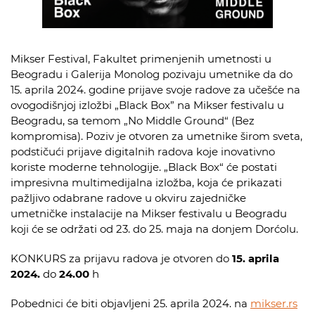
Mikser Festival, Fakultet primenjenih umetnosti u
Beogradu i Galerija Monolog pozivaju umetnike da do
15. aprila 2024. godine prijave svoje radove za učešće na
ovogodišnjoj izložbi „Black Box” na Mikser festivalu u
Beogradu, sa temom „No Middle Ground“ (Bez
kompromisa). Poziv je otvoren za umetnike širom sveta,
podstičući prijave digitalnih radova koje inovativno
koriste moderne tehnologije. „Black Box“ će postati
impresivna multimedijalna izložba, koja će prikazati
pažljivo odabrane radove u okviru zajedničke
umetničke instalacije na Mikser festivalu u Beogradu
koji će se održati od 23. do 25. maja na donjem Dorćolu.
KONKURS za prijavu radova je otvoren do
15. aprila
2024.
do
24.00
h
Pobednici će biti objavljeni 25. aprila 2024. na
mikser.rs