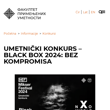
|
|
Ćir
Lat
EN
Početna
>
Informacije
>
Konkursi
UMETNIČKI KONKURS –
BLACK BOX 2024: BEZ
KOMPROMISA