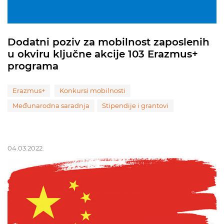
Dodatni poziv za mobilnost zaposlenih
u okviru ključne akcije 103 Erazmus+
programa
Erazmus+
Konkursi mobilnosti
Međunarodna saradnja
Stipendije i grantovi
04.03.2022.