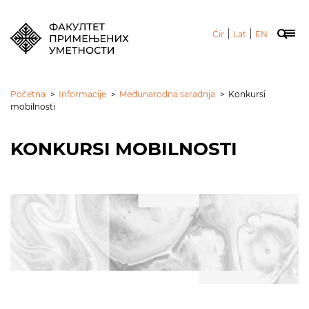
|
|
Ćir
Lat
EN
Početna
>
Informacije
>
Međunarodna saradnja
>
Konkursi
mobilnosti
KONKURSI MOBILNOSTI