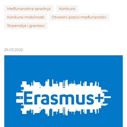
Međunarodna saradnja
Konkursi
Konkursi mobilnosti
Otvoreni pozivi međunarodni
Stipendije i grantovi
25.03.2022.