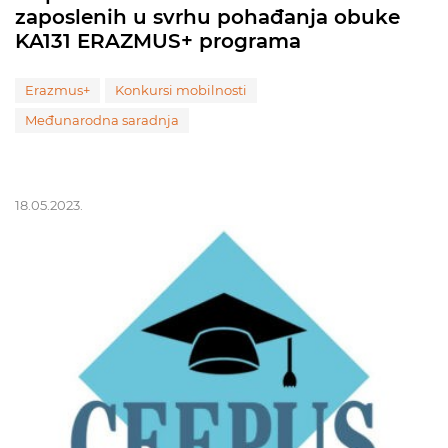
zaposlenih u svrhu pohađanja obuke
KA131 ERAZMUS+ programa
Erazmus+
Konkursi mobilnosti
Međunarodna saradnja
18.05.2023.