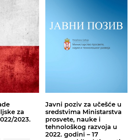
ade
Javni poziv za učešće u
ljske za
sredstvima Ministarstva
022/2023.
prosvete, nauke i
tehnološkog razvoja u
2022. godini – 17