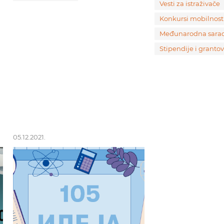
Vesti za istraživače
Konkursi mobilnost
Međunarodna sara
Stipendije i grantov
05.12.2021.