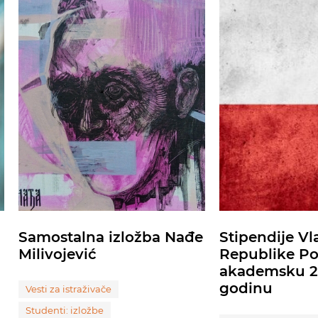
Samostalna izložba Nađe
Stipendije Vl
Milivojević
Republike Po
akademsku 2
godinu
Vesti za istraživače
Studenti: izložbe