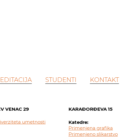
EDITACIJA
STUDENTI
KONTAKT
V VENAC 29
KARAĐORĐEVA 15
iverziteta umetnosti
Katedre:
Primenjena grafika
Primenjeno slikarstvo