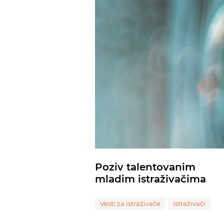
Poziv talentovanim
mladim istraživačima
Vesti za istraživače
Istraživači