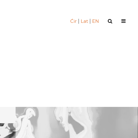
Ćir
|
Lat
|
EN