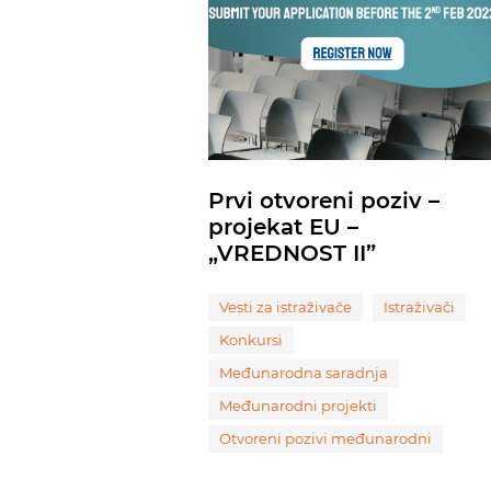
Prvi otvoreni poziv –
projekat EU –
„VREDNOST II”
Vesti za istraživače
Istraživači
Konkursi
Međunarodna saradnja
Međunarodni projekti
Otvoreni pozivi međunarodni