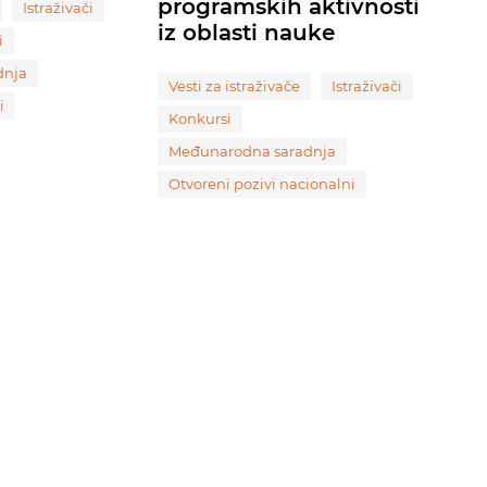
programskih aktivnosti
Istraživači
iz oblasti nauke
i
dnja
Vesti za istraživače
Istraživači
i
Konkursi
Međunarodna saradnja
Otvoreni pozivi nacionalni