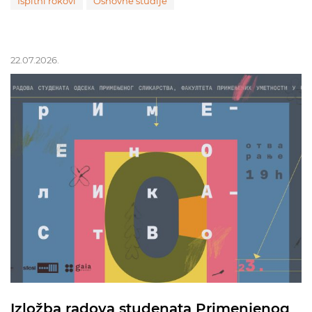
Ispitni rokovi
Osnovne studije
22.07.2026.
Izložba radova studenata Primenjenog