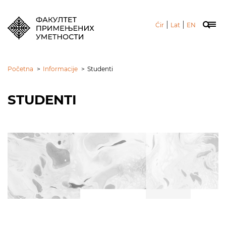
|
|
Ćir
Lat
EN
Početna
>
Informacije
>
Studenti
STUDENTI