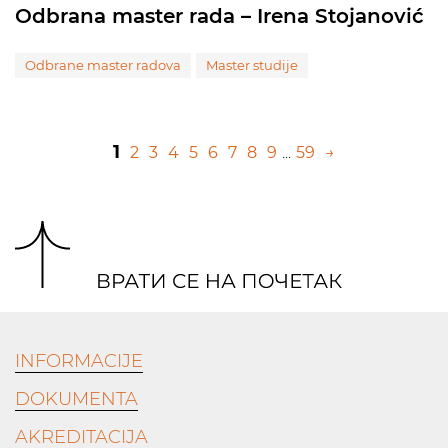
Odbrana master rada – Irena Stojanović
Odbrane master radova
Master studije
1
2
3
4
5
6
7
8
9
...
59
→
INFORMACIJE
DOKUMENTA
AKREDITACIJA