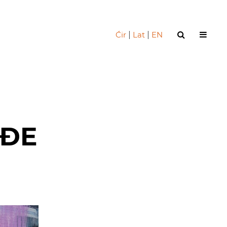
Ćir
|
Lat
|
EN
AĐE