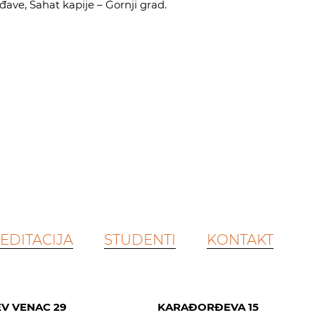
đave, Sahat kapije – Gornji grad.
EDITACIJA
STUDENTI
KONTAKT
V VENAC 29
KARAĐORĐEVA 15