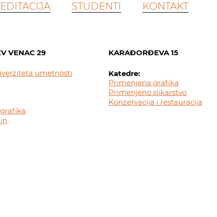
EDITACIJA
STUDENTI
KONTAKT
V VENAC 29
KARAĐORĐEVA 15
iverziteta umetnosti
Katedre:
Primenjena grafika
Primenjeno slikarstvo
Konzervacija i restauracija
grafika
ajn