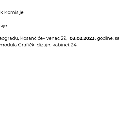
ik Komisije
sije
eogradu, Kosančićev venac 29,
03.02.2023.
godine, sa
 modula Grafički dizajn, kabinet 24.