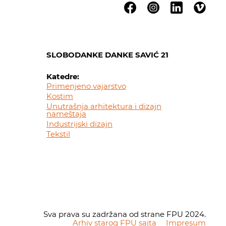
SLOBODANKE DANKE SAVIĆ 21
Katedre:
Primenjeno vajarstvo
Kostim
Unutrašnja arhitektura i dizajn
nameštaja
Industrijski dizajn
Tekstil
Sva prava su zadržana od strane FPU 2024.
Arhiv starog FPU sajta
Impresum