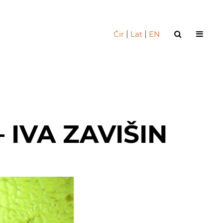
Ćir
|
Lat
|
EN
IVA ZAVIŠIN