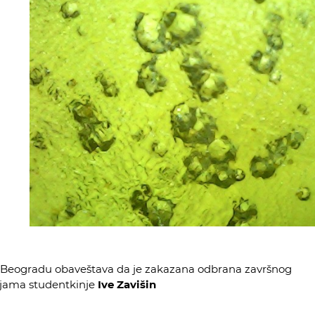
 Beogradu obaveštava da je zakazana odbrana završnog
jama studentkinje
Ive Zavišin