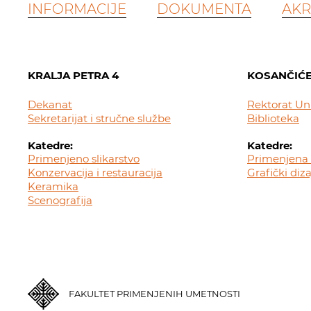
INFORMACIJE
DOKUMENTA
AKR
KRALJA PETRA 4
KOSANČIĆE
Dekanat
Rektorat Un
Sekretarijat i stručne službe
Biblioteka
Katedre:
Katedre:
Primenjeno slikarstvo
Primenjena 
Konzervacija i restauracija
Grafički diz
Keramika
Scenografija
FAKULTET PRIMENJENIH UMETNOSTI