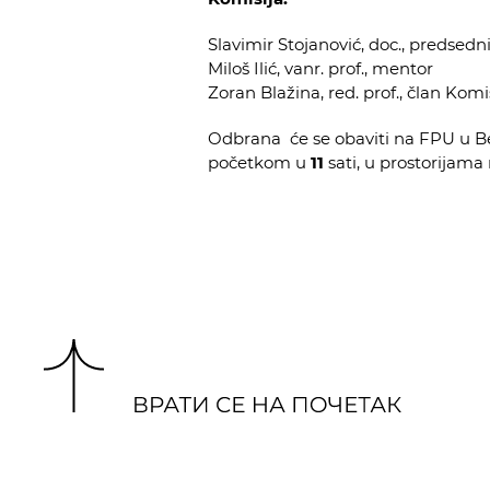
Slavimir Stojanović, doc., predsedn
Miloš Ilić, vanr. prof., mentor
Zoran Blažina, red. prof., član Komi
Odbrana će se obaviti na FPU u B
početkom u
11
sati, u prostorijama