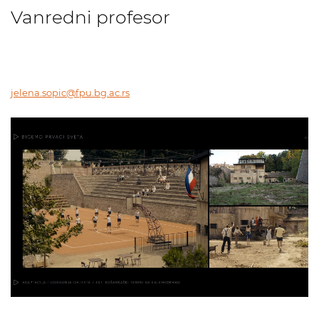
Vanredni profesor
jelena.sopic@fpu.bg.ac.rs