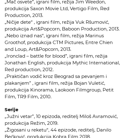
„Mač osvete”, igrani film, režija Jim Weedon,
produkcija Saxon Movie Ltd, Vertigo Film, Red
Production, 2013.
„Ničije dete“ , igrani film, režija Vuk Ršumović,
produkcija Art&Popcorn, Baboon Production, 2013.
„Nebo iznad nas“, igrani film, režija Marinus
Groothof, produkcija CTM Pictures, Entre Chien
and Loup, Art&Popcorn, 2013.
„Ironclad – battle for blood”, igrani film, režija
Jonathan English, produkcija Mythic International,
Red production, 2012.
„Praktičan vodič kroz Beograd sa pevanjem i
plakanjem” , igrani film, režija Bojan Vuletić,
produkcija Kinorama, Laokoon Filmgroup, Petit
Film, TR9 Film, 2010.
Serije
„Južni vetar”, 10 epizoda, reditelj Miloš Avramović,
produkcija Režim, 2019.
„Žigosani u reketu“, 44 epizode, reditelj, Danilo
Bećković, produkcija Kobra Film 2018.