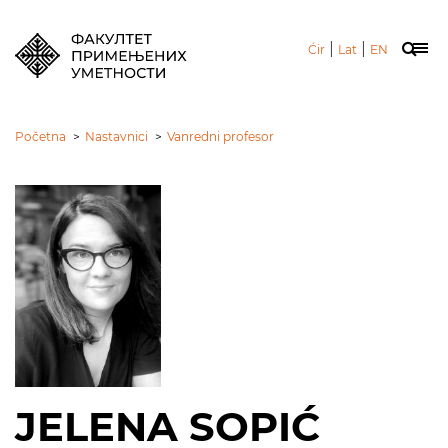
|
|
Ćir
Lat
EN
Početna
>
Nastavnici
>
Vanredni profesor
JELENA SOPIĆ