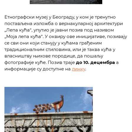
Етнографски музеј у Београду, у ком је тренутно
постављена изложба о вернакуларној архитектури
„Лепа кућа“, упутио је јавни позив под називом
„Моја лепа кућа“. У оквиру ове иницијативе, позивају
се сви они који станују у кућама грађеним
традиционалним стиловима, или је таква кућа у
власништву њихове породице, да пошаљу
фотографије куће. Позив траје
до 10. децембра
а
информације су доступне на
линку
.