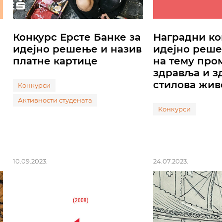
Конкурс Ерсте Банке за
Наградни ко
идејно решење и назив
идејно реше
платне картице
на тему про
здравља и з
стилова жив
Конкурси
Активности студената
Конкурси
10.09.2023.
24.07.2023.