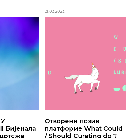
21.03.2023.
ПУ
Отворени позив
II Бијенала
платформе What Could
 цртежа
/ Should Curating do ? –