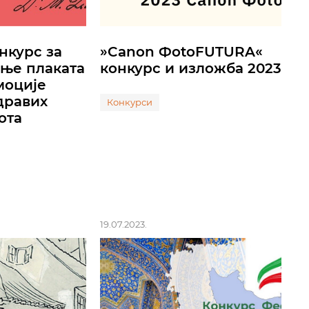
нкурс за
»Canon ФotoFUTURA«
ње плаката
конкурс и изложба 2023
моције
дравих
Конкурси
ота
19.07.2023.