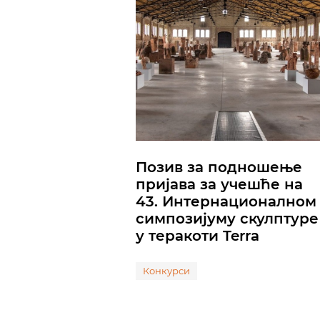
Позив за подношење
пријава за учешће на
43. Интернационалном
симпозијуму скулптуре
у теракоти Terra
Конкурси