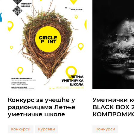
Конкурс за учешће у
Уметнички к
радионицама Летње
BLACK BOX 2
уметничке школе
КОМПРОМИ
Конкурси
Курсеви
Конкурси