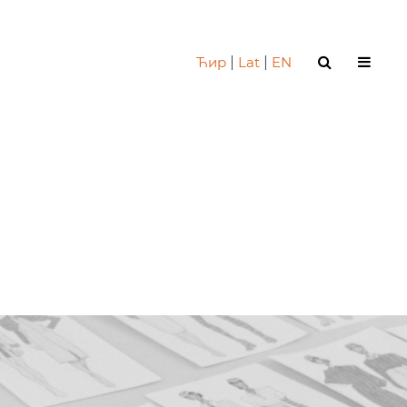
Ћир
|
Lat
|
EN