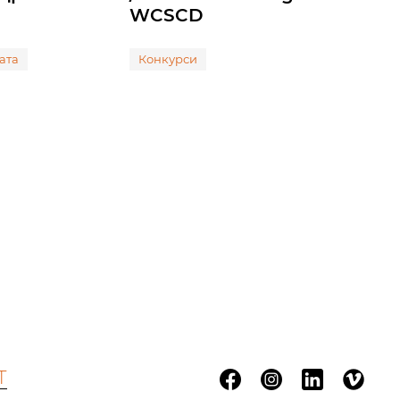
WCSCD
ата
Конкурси
Т